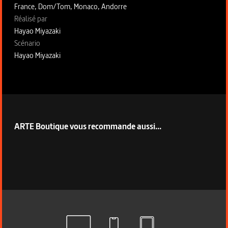
France, Dom/Tom, Monaco, Andorre
Fiche technique section droite
Réalisé par
Hayao Miyazaki
Scénario
Hayao Miyazaki
ARTE Boutique vous recommande aussi...