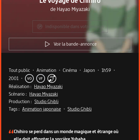
Le voyage de Chihiro
de
Hayao Miyazaki
Indisponible dans votre région
Voir la bande-annonce
Metadata du programme
Tout public
•
Animation
•
Cinéma
•
Japon
•
1h59
•
2001
•
VO
VF
Réalisation :
Hayao Miyazaki
Scénario :
Hayao Miyazaki
Production :
Studio Ghibli
Tags :
Animation japonaise
•
Studio Ghibli
Description du programme
Chihiro se perd dans un monde magique et étrange où
elle doit affronter la sorcière Yubaba.