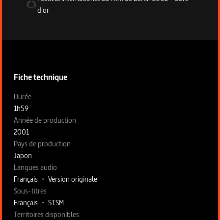
d'or
Informations techniques du programme
Fiche technique
Fiche technique section gauche
Durée
1h59
Année de production
2001
Pays de production
Japon
Langues audio
Français
•
Version originale
Sous-titres
Français
•
STSM
Territoires disponibles