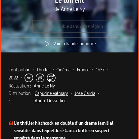
Le torrent
de
Anne Le Ny
Indisponible dans votre région
Voir la bande-annonce
Metadata du programme
Tout public
•
Thriller
•
Cinéma
•
France
•
1h37
•
2022
•
VF
Réalisation :
Anne Le Ny
Distribution
Capucine Valmary
•
Jose Garcia
•
:
André Dussollier
Description du programme
Un thriller hitchcockien doublé d’un drame familial
sensible, dans lequel José Garcia brille en suspect
empêtré dans le mensonge.