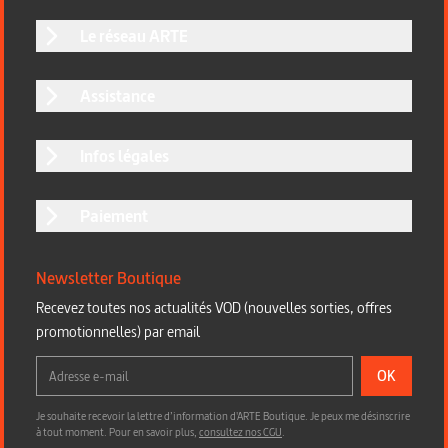
Le réseau ARTE
Assistance
Infos légales
Paiement
Newsletter Boutique
Recevez toutes nos actualités VOD (nouvelles sorties, offres
promotionnelles) par email
OK
Je souhaite recevoir la lettre d’information d'ARTE Boutique. Je peux me désinscrire
à tout moment. Pour en savoir plus,
consultez nos CGU
.