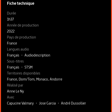
Fiche technique
Fiche technique section gauche
Durée
1h37
Année de production
2022
Pays de production
France
Langues audio
Français
•
Audiodescription
Sous-titres
Français
•
STSM
Territoires disponibles
France, Dom/Tom, Monaco, Andorre
Fiche technique section droite
Réalisé par
Anne Le Ny
Avec
Capucine Valmary
•
Jose Garcia
•
André Dussollier