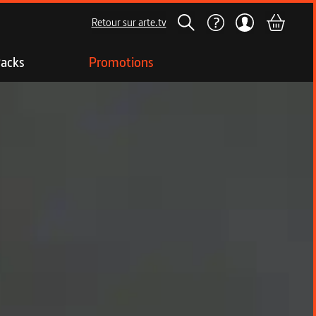
Retour sur arte.tv
acks
Promotions