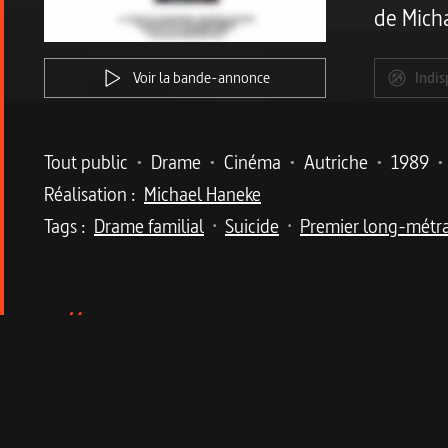
de
Mich
Voir la bande-annonce
Indis
Metadata du programme
Tout public
•
Drame
•
Cinéma
•
Autriche
•
1989
•
Réalisation :
Michael Haneke
Tags :
Drame familial
Suicide
Premier long-métr
•
•
Description du program
La lente désintégration d’une famille autrichie
Trois ans dans la vie d’une famille autrichienne
cabinet d’opticiens, à leur adorable fillette, Eva,