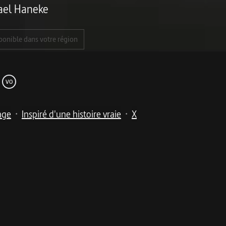
ael Haneke
ponible dans votre région
VO
age
Inspiré d'une histoire vraie
X
•
•
me
nne sans histoire... Le premier film de Michael Haneke (1
 idéale : du père, Georg, cadre dans une grande entreprise 
 tout leur quotidien respire le succès professionnel et la réus