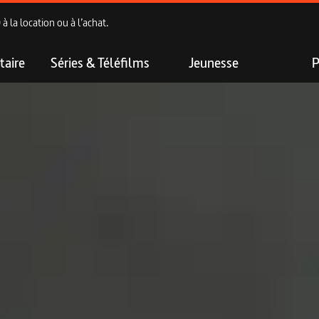
 la location ou à l’achat.
aire
Séries & Téléfilms
Jeunesse
P