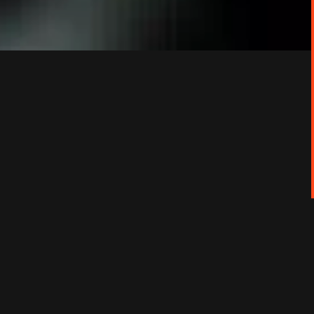
empo d’enfer.
 qu'il est de passage à Caracas, sa nuit est
torio. Pour échapper à son fiancé furibard et
ex-patron. Avec Vittorio et Alex sur leurs