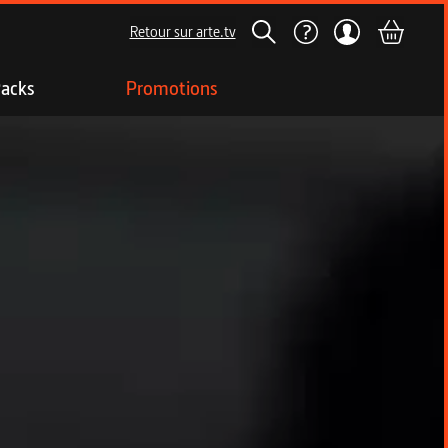
Retour sur arte.tv
acks
Promotions