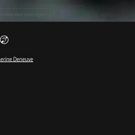
ponible dans votre région
herine Deneuve
me
 Catherine Deneuve une comédie exotique menée sur un t
r de parfums, s'est exilé sur une île d'Amérique latine. Alors
çaise volcanique qui vient de rompre ses fiançailles avec Vit
 à Martin un tableau de maître qu'elle a dérobé à Alex, son 