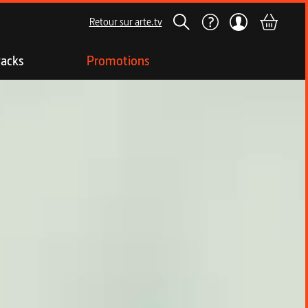
Retour sur arte.tv
acks
Promotions