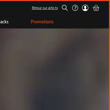
Retour sur arte.tv
acks
Promotions