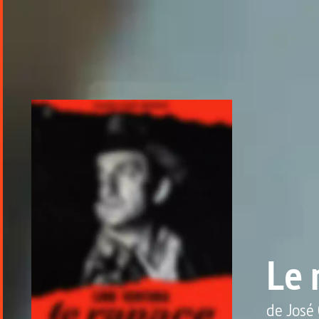
Le 
de
José