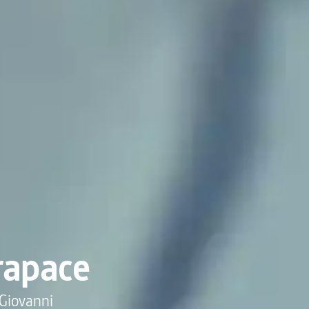
rapace
 Giovanni