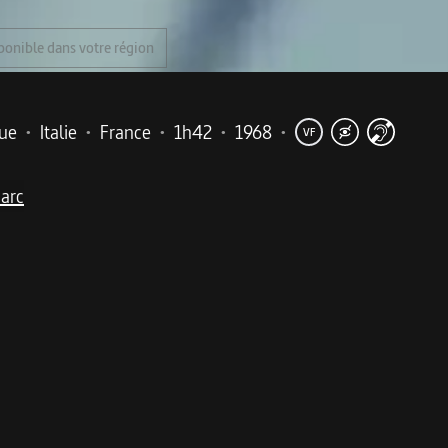
ponible dans votre région
ue
•
Italie
•
France
•
1h42
•
1968
•
VF
Marc
me
de film d’action avec un Lino Ventura impressionnant en 
ace”, traverse le Mexique pour rejoindre un groupe révoluti
ef de l’État va faire une halte chez sa maîtresse Camito dan
’ancien président renversé, qui doit participer à l’attentat et 