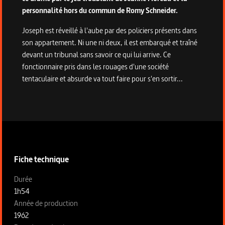
personnalité hors du commun de Romy Schneider.
Joseph est réveillé à l'aube par des policiers présents dans
son appartement. Ni une ni deux, il est embarqué et traîné
devant un tribunal sans savoir ce qui lui arrive. Ce
fonctionnaire pris dans les rouages d'une société
tentaculaire et absurde va tout faire pour s'en sortir...
Informations techniques du programme
Fiche technique
Fiche technique section gauche
Durée
1h54
Année de production
1962