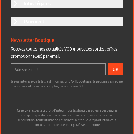
Infos légales
Paiement
Newsletter Boutique
Recevez toutes nos actualités VOD (nouvelles sorties, offres
promotionnelles) par email
OK
Je souhaite recevoir la lettre d’information d'ARTE Boutique. Je peux me désinscrire
à tout moment. Pour en savoir plus,
consultez nos CGU
.
Ce service respecte le droit d’auteur. Tous les droits des auteurs des oeuvres
protégées reproduites et communiquées sur ce site, sont réservés. Sauf
autorisation, toute utilisation des oeuvres autre que la reproduction et la
consultation individuelles et privées est interdite.