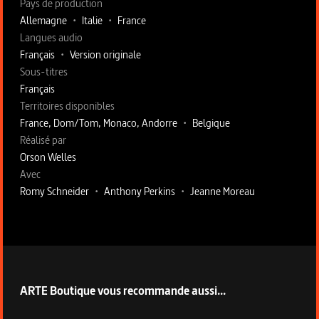
Pays de production
Allemagne
•
Italie
•
France
Langues audio
Français
•
Version originale
Sous-titres
Français
Territoires disponibles
France, Dom/Tom, Monaco, Andorre
•
Belgique
Fiche technique section droite
Réalisé par
Orson Welles
Avec
Romy Schneider
•
Anthony Perkins
•
Jeanne Moreau
ARTE Boutique vous recommande aussi...