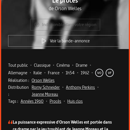
Le procès
de
Orson Welles
Indisponible dans votre région
Voir la bande-annonce
Metadata du programme
Tout public
•
Classique
•
Cinéma
•
Drame
•
Allemagne
•
Italie
•
France
•
1h54
•
1962
•
VO
VF
Réalisation :
Orson Welles
Distribution
Romy Schneider
•
Anthony Perkins
•
:
Jeanne Moreau
Tags :
Années 1960
•
Procès
•
Huis clos
Description du programme
La puissance expressive d'Orson Welles est portée dans
ce drame par le jeu troublant de Jeanne Moreau et la