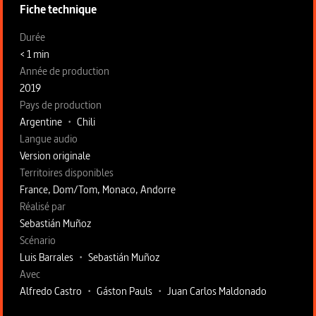
Fiche technique
Fiche technique section gauche
Durée
< 1 min
Année de production
2019
Pays de production
Argentine
•
Chili
Langue audio
Version originale
Territoires disponibles
France, Dom/Tom, Monaco, Andorre
Fiche technique section droite
Réalisé par
Sebastián Muñoz
Scénario
Luis Barrales
•
Sebastián Muñoz
Avec
Alfredo Castro
•
Gáston Pauls
•
Juan Carlos Maldonado