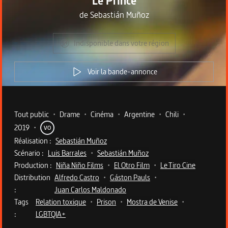
Le Prince
de
Sebastián Muñoz
Indisponible dans votre région
Voir la bande-annonce
Metadata du programme
Tout public
•
Drame
•
Cinéma
•
Argentine
•
Chili
•
2019
•
VO
Réalisation :
Sebastián Muñoz
Scénario :
Luis Barrales
•
Sebastián Muñoz
Production :
Niña Niño Films
•
El Otro Film
•
Le Tiro Cine
Distribution
Alfredo Castro
•
Gáston Pauls
•
:
Juan Carlos Maldonado
Tags
Relation toxique
•
Prison
•
Mostra de Venise
•
:
LGBTQIA+
Description du programme