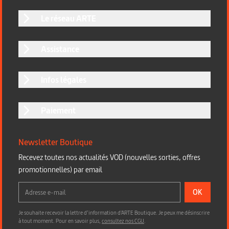
Le réseau ARTE
Assistance
Infos légales
Paiement
Newsletter Boutique
Recevez toutes nos actualités VOD (nouvelles sorties, offres
promotionnelles) par email
OK
Je souhaite recevoir la lettre d’information d'ARTE Boutique. Je peux me désinscrire
à tout moment. Pour en savoir plus,
consultez nos CGU
.