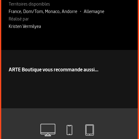
Territoires disponibles
France, Dom/Tom, Monaco, Andorre
•
Allemagne
Fiche technique section droite
Réalisé par
Kristen Vermilyea
ARTE Boutique vous recommande aussi...