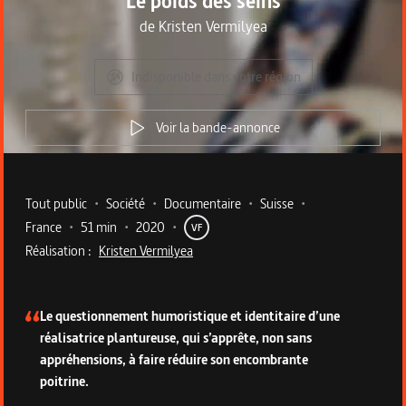
Le poids des seins
de
Kristen Vermilyea
Indisponible dans votre région
Voir la bande-annonce
Metadata du programme
Tout public
•
Société
•
Documentaire
•
Suisse
•
France
•
51 min
•
2020
•
VF
Réalisation :
Kristen Vermilyea
Description du programme
Le questionnement humoristique et identitaire d’une
réalisatrice plantureuse, qui s’apprête, non sans
appréhensions, à faire réduire son encombrante
poitrine.