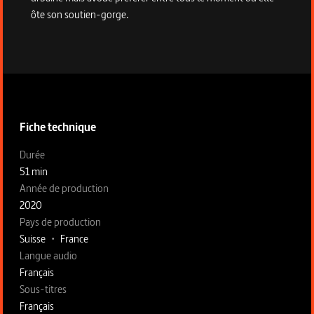
ôte son soutien-gorge.
Informations techniques du programme
Fiche technique
Fiche technique section gauche
Durée
51 min
Année de production
2020
Pays de production
Suisse
•
France
Langue audio
Français
Sous-titres
Français