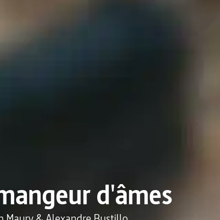
 mangeur d'âmes
en Maury
&
Alexandre Bustillo