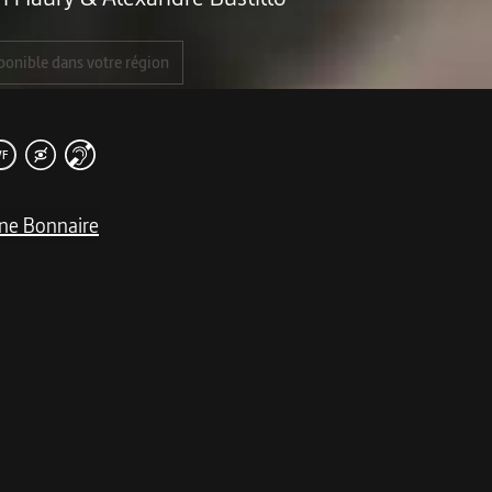
ponible dans votre région
VF
ne Bonnaire
me
aque recoin cache une nouvelle menace.
 d'aller enquêter sur un double meurtre d'une rare brutal
Franck de Rolan qui fait face à une série de disparitions d’e
découvrir la vérité, une vérité terrifiante empreinte de légend