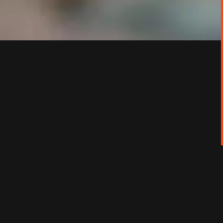
ité dans une petite commune des Vosges. Sur
nfants. Impuissants face à un village hostile,
es occultes...