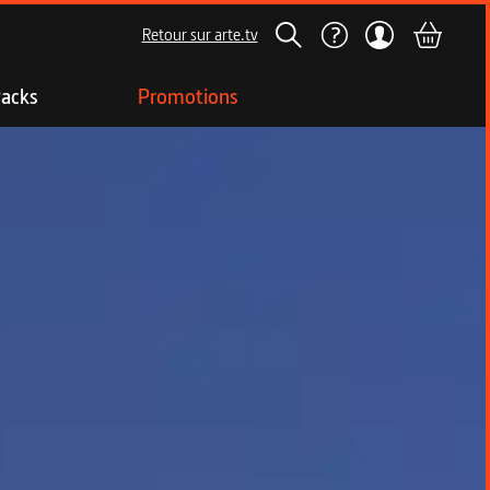
Retour sur arte.tv
acks
Promotions