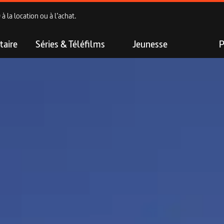
 la location ou à l’achat.
aire
Séries & Téléfilms
Jeunesse
P