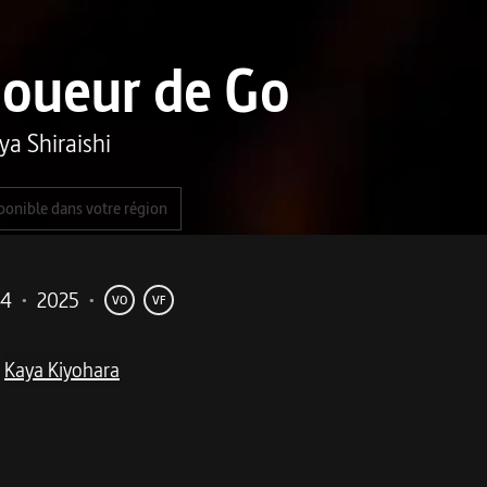
joueur de Go
ya Shiraishi
ponible dans votre région
04
•
2025
•
VO
VF
Kaya Kiyohara
me
de vengeance s’engage entre parties de go et affrontement