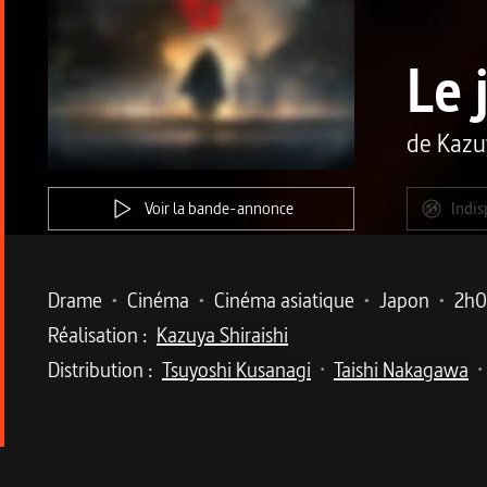
Le 
de
Kazu
Voir la bande-annonce
Indis
Metadata du programme
Drame
•
Cinéma
•
Cinéma asiatique
•
Japon
•
2h
Réalisation :
Kazuya Shiraishi
Distribution :
Tsuyoshi Kusanagi
Taishi Nakagawa
•
•
Description du program
Dans le Japon féodal, un duel de stratégie et 