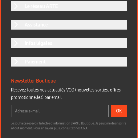
Le réseau ARTE
Assistance
Infos légales
Paiement
Newsletter Boutique
Recevez toutes nos actualités VOD (nouvelles sorties, offres
promotionnelles) par email
OK
Je souhaite recevoir la lettre d’information d'ARTE Boutique. Je peux me désinscrire
à tout moment. Pour en savoir plus,
consultez nos CGU
.