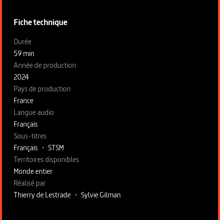
Fiche technique
Fiche technique section gauche
Durée
59 min
Année de production
2024
Pays de production
France
Langue audio
Français
Sous-titres
Français
•
STSM
Territoires disponibles
Monde entier
Fiche technique section droite
Réalisé par
Thierry de Lestrade
•
Sylvie Gilman