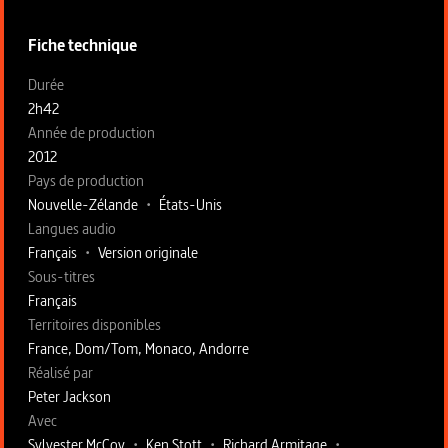
Fiche technique
Fiche technique section gauche
Durée
2h42
Année de production
2012
Pays de production
Nouvelle-Zélande
•
États-Unis
Langues audio
Français
•
Version originale
Sous-titres
Français
Territoires disponibles
France, Dom/Tom, Monaco, Andorre
Fiche technique section droite
Réalisé par
Peter Jackson
Avec
Sylvester McCoy
•
Ken Stott
•
Richard Armitage
•