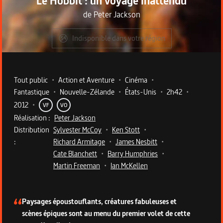
Le Hobbit : un voyage inattendu
de
Peter Jackson
Indisponible dans votre région
Metadata du programme
Tout public
•
Action et Aventure
•
Cinéma
•
Fantastique
•
Nouvelle-Zélande
•
États-Unis
•
2h42
•
2012
•
VF
VO
Réalisation :
Peter Jackson
Distribution
Sylvester McCoy
•
Ken Stott
•
:
Richard Armitage
•
James Nesbitt
•
Cate Blanchett
•
Barry Humphries
•
Martin Freeman
•
Ian McKellen
Description du programme
Paysages époustouflants, créatures fabuleuses et
scènes épiques sont au menu du premier volet de cette