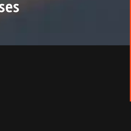
ses
rises et sera la somme des solutions apportées