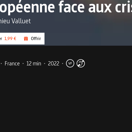
opéenne face aux cri
hieu Valluet
er
1,99 €
Offrir
•
France
•
12 min
•
2022
•
VF
me
munes à la crise du Covid-19 et à la guerre en Ukraine.
européen Jean Monnet écrivait : "
L’Europe se fera dans les c