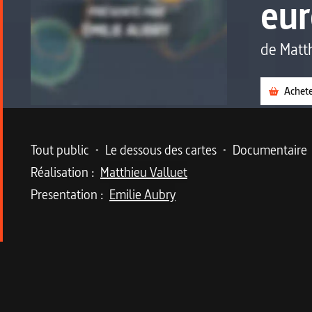
eur
de
Matt
Achet
Metadata du programme
Tout public
•
Le dessous des cartes
•
Documentaire
Réalisation :
Matthieu Valluet
Presentation :
Emilie Aubry
Description du program
Les Européens ont su apporter des réponses com
Dans ses Mémoires, le père fondateur du projet 