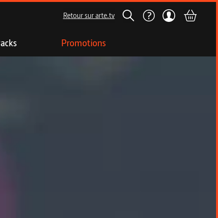
Retour sur arte.tv
acks
Promotions