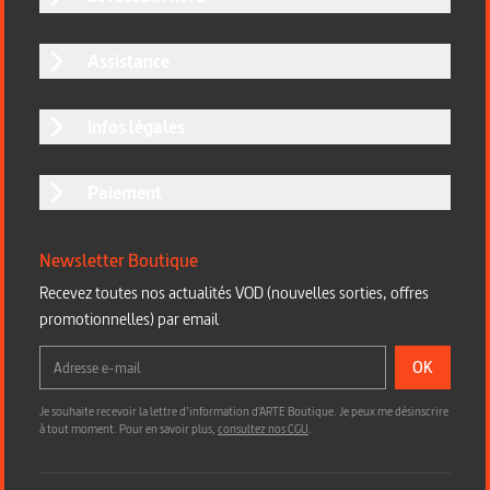
Assistance
Infos légales
Paiement
Newsletter Boutique
Recevez toutes nos actualités VOD (nouvelles sorties, offres
promotionnelles) par email
OK
Je souhaite recevoir la lettre d’information d'ARTE Boutique. Je peux me désinscrire
à tout moment. Pour en savoir plus,
consultez nos CGU
.