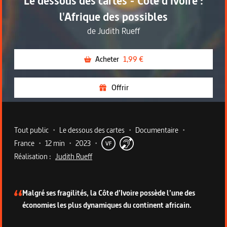
Le dessous des cartes - Côte d'Ivoire :
l'Afrique des possibles
de
Judith Rueff
Acheter
1,99 €
Offrir
Metadata du programme
Tout public
•
Le dessous des cartes
•
Documentaire
•
France
•
12 min
•
2023
•
VF
Réalisation :
Judith Rueff
Description du programme
Malgré ses fragilités, la Côte d’Ivoire possède l’une des
économies les plus dynamiques du continent africain.