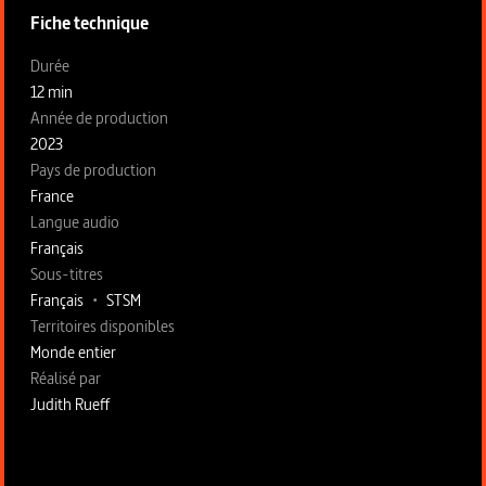
Fiche technique
Fiche technique section gauche
Durée
12 min
Année de production
2023
Pays de production
France
Langue audio
Français
Sous-titres
Français
•
STSM
Territoires disponibles
Monde entier
Fiche technique section droite
Réalisé par
Judith Rueff