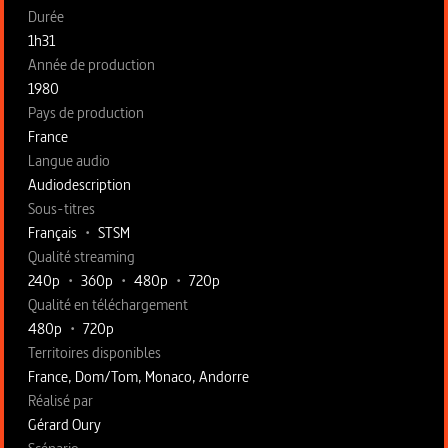
Fiche technique section gauche
Durée
1h31
Année de production
1980
Pays de production
France
Langue audio
Audiodescription
Sous-titres
Français
•
STSM
Qualité streaming
240p
•
360p
•
480p
•
720p
Qualité en téléchargement
480p
•
720p
Territoires disponibles
France, Dom/Tom, Monaco, Andorre
Fiche technique section droite
Réalisé par
Gérard Oury