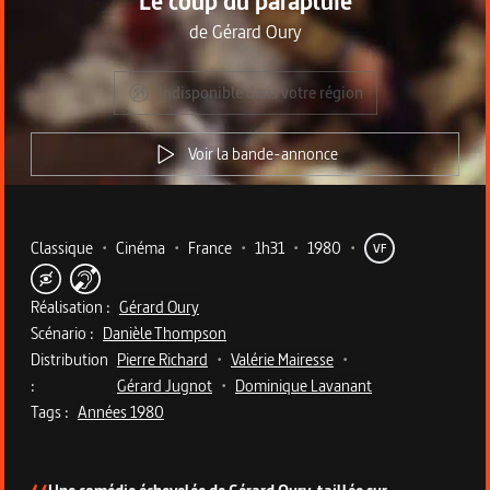
Le coup du parapluie
de
Gérard Oury
Indisponible dans votre région
Voir la bande-annonce
Metadata du programme
Classique
•
Cinéma
•
France
•
1h31
•
1980
•
VF
Réalisation :
Gérard Oury
Scénario :
Danièle Thompson
Distribution
Pierre Richard
•
Valérie Mairesse
•
:
Gérard Jugnot
•
Dominique Lavanant
Tags :
Années 1980
Description du programme