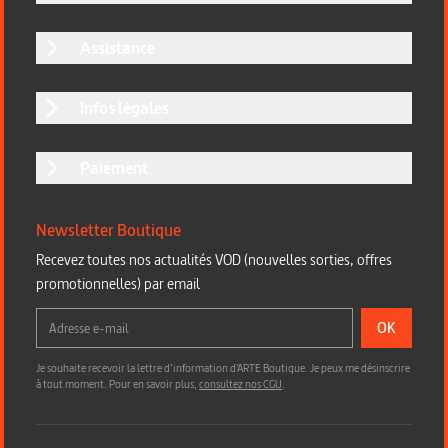
Assistance
Infos légales
Paiement
Newsletter Boutique
Recevez toutes nos actualités VOD (nouvelles sorties, offres
promotionnelles) par email
OK
Je souhaite recevoir la lettre d’information d'ARTE Boutique. Je peux me désinscrire
à tout moment. Pour en savoir plus,
consultez nos CGU
.