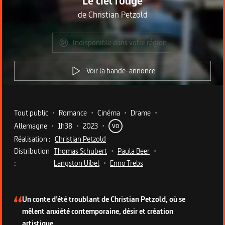
Le ciel rouge
de
Christian Petzold
Indisponible dans votre région
Voir la bande-annonce
Metadata du programme
Tout public
•
Romance
•
Cinéma
•
Drame
•
Allemagne
•
1h38
•
2023
•
VO
Réalisation :
Christian Petzold
Distribution
Thomas Schubert
•
Paula Beer
•
:
Langston Uibel
•
Enno Trebs
Description du programme
Un conte d’été troublant de Christian Petzold, où se
mêlent anxiété contemporaine, désir et création
artistique.