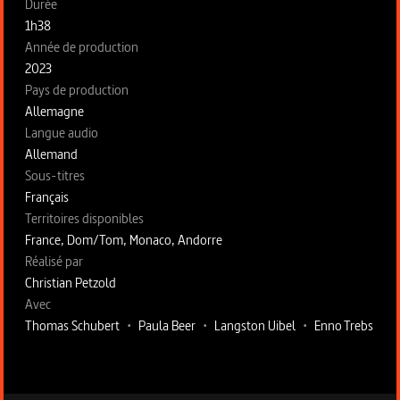
Fiche technique section gauche
Durée
1h38
Année de production
2023
Pays de production
Allemagne
Langue audio
Allemand
Sous-titres
Français
Territoires disponibles
France, Dom/Tom, Monaco, Andorre
Fiche technique section droite
Réalisé par
Christian Petzold
Avec
Thomas Schubert
•
Paula Beer
•
Langston Uibel
•
Enno Trebs