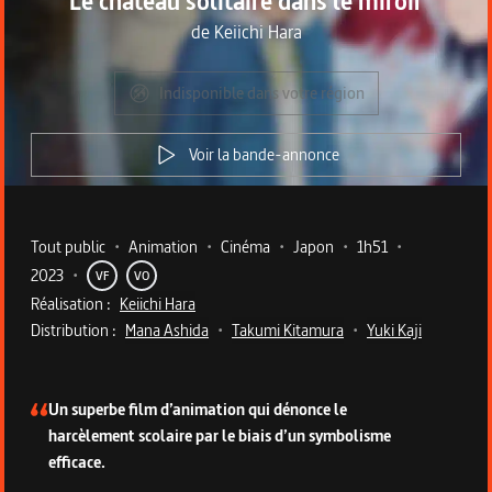
Le château solitaire dans le miroir
de
Keiichi Hara
Indisponible dans votre région
Voir la bande-annonce
Metadata du programme
Tout public
•
Animation
•
Cinéma
•
Japon
•
1h51
•
2023
•
VF
VO
Réalisation :
Keiichi Hara
Distribution :
Mana Ashida
•
Takumi Kitamura
•
Yuki Kaji
Description du programme
Un superbe film d’animation qui dénonce le
harcèlement scolaire par le biais d’un symbolisme
efficace.