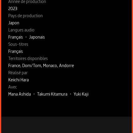
Année de production
2023
Pays de production
Japon
Langues audio
Français
•
Japonais
Sous-titres
Français
Territoires disponibles
France, Dom/Tom, Monaco, Andorre
Fiche technique section droite
Réalisé par
Keiichi Hara
Avec
Mana Ashida
•
Takumi Kitamura
•
Yuki Kaji