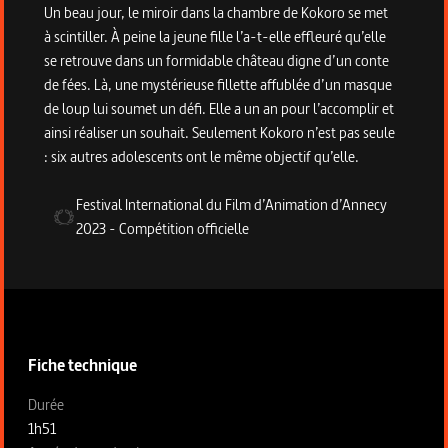
Un beau jour, le miroir dans la chambre de Kokoro se met
à scintiller. À peine la jeune fille l’a-t-elle effleuré qu’elle
se retrouve dans un formidable château digne d’un conte
de fées. Là, une mystérieuse fillette affublée d’un masque
de loup lui soumet un défi. Elle a un an pour l’accomplir et
ainsi réaliser un souhait. Seulement Kokoro n’est pas seule
: six autres adolescents ont le même objectif qu’elle.
Festival International du Film d’Animation d’Annecy
2023
-
Compétition officielle
Informations techniques du programme
Fiche technique
Fiche technique section gauche
Durée
1h51