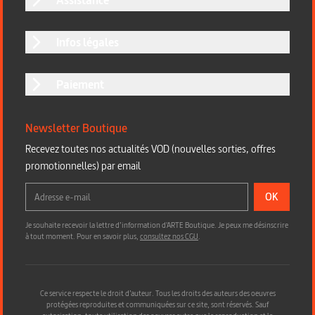
Infos légales
Paiement
Newsletter Boutique
Recevez toutes nos actualités VOD (nouvelles sorties, offres
promotionnelles) par email
OK
Je souhaite recevoir la lettre d’information d'ARTE Boutique. Je peux me désinscrire
à tout moment. Pour en savoir plus,
consultez nos CGU
.
Ce service respecte le droit d’auteur. Tous les droits des auteurs des oeuvres
protégées reproduites et communiquées sur ce site, sont réservés. Sauf