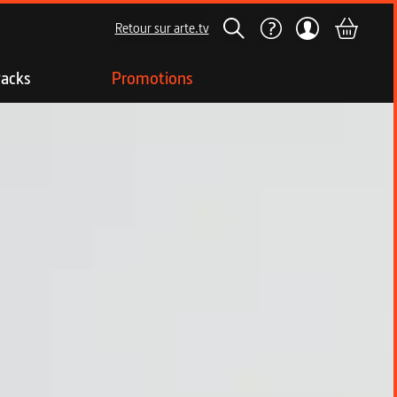
Retour sur arte.tv
acks
Promotions