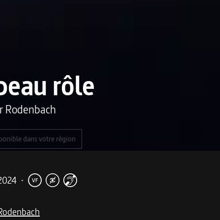
beau rôle
or Rodenbach
ponible dans votre région
2024
•
VF
 Rodenbach