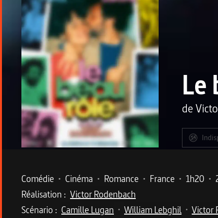
Le 
de
Vict
Indis
Metadata du programme
Comédie
•
Cinéma
•
Romance
•
France
•
1h20
•
Réalisation :
Victor Rodenbach
Scénario :
Camille Lugan
William Lebghil
Victor
•
•