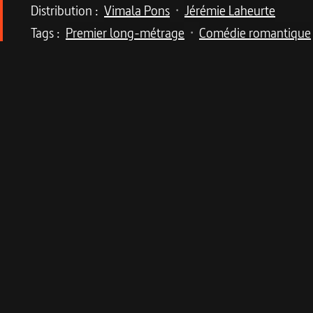
Distribution :
Vimala Pons
Jérémie Laheurte
•
Tags :
Premier long-métrage
Comédie romantique
•
Description du program
Un premier long métrage qui joue avec les cod
Depuis des années, Henri et Nora partagent tout :
première fois un rôle au cinéma, la création d
complètement ?
Informations techniques 
Fiche technique