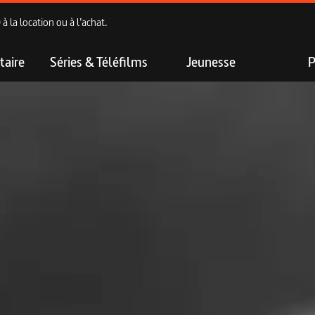
 la location ou à l’achat.
aire
Séries & Téléfilms
Jeunesse
P