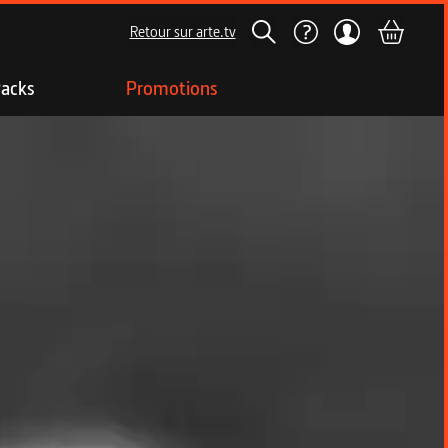
Retour sur arte.tv
acks
Promotions