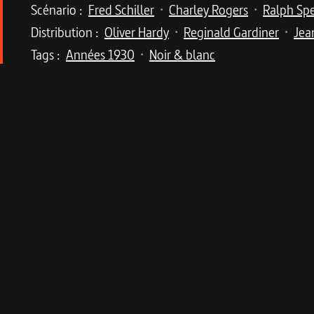
Scénario :
Fred Schiller
Charley Rogers
Ralph Sp
•
•
Distribution :
Oliver Hardy
Reginald Gardiner
Jea
•
•
Tags :
Années 1930
Noir & blanc
•
Description du program
Afin d’oublier une déception amoureuse, Hard
se révèle être pire que le mal.
Stan Laurel et Oliver Hardy sont en vacances à Pa
à un officier de la Légion étrangère, le pauvre Ol
Seine. Sur le quai survient un soldat, qui les co
d'imaginer une seule seconde les mésaventures qu'
sont rattrapés et condamnés à mort...