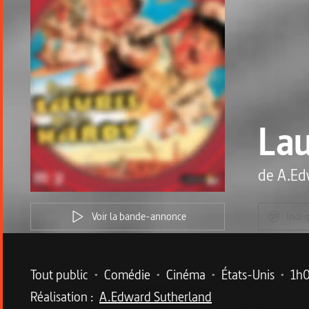
Lau
de
A.Ed
Voir la bande-annonce
Indis
Metadata du programme
Tout public
•
Comédie
•
Cinéma
•
États-Unis
•
1h
Réalisation :
A.Edward Sutherland