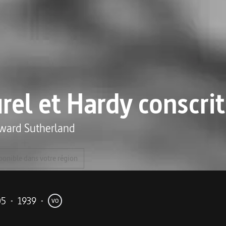
rel et Hardy conscrit
ward Sutherland
ponible dans votre région
05
•
1939
•
VO