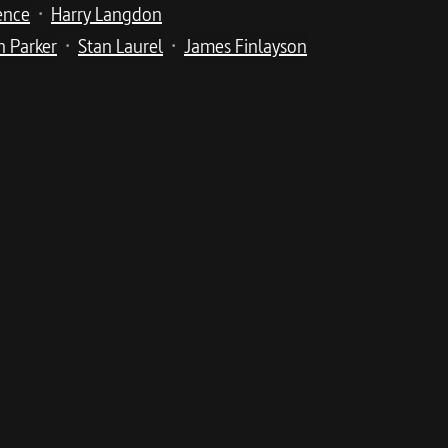
ence
Harry Langdon
•
n Parker
Stan Laurel
James Finlayson
•
•
me
y s’engage dans la légion étrangère, accompagné de son 
ris. Ollie tombe amoureux de Georgette, la fille de leur loge
lie décide de mettre fin à ses jours. Entraînant Stan dans son 
nvainc de ne pas se tuer et de s'engager dans la Légion. Ce 
ils vont vivre. Rapidement, découvrant que cette existence n