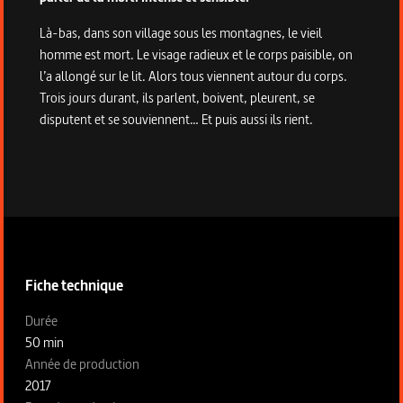
Là-bas, dans son village sous les montagnes, le vieil
homme est mort. Le visage radieux et le corps paisible, on
l’a allongé sur le lit. Alors tous viennent autour du corps.
Trois jours durant, ils parlent, boivent, pleurent, se
disputent et se souviennent… Et puis aussi ils rient.
Informations techniques du programme
Fiche technique
Fiche technique section gauche
Durée
50 min
Année de production
2017