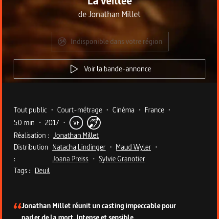
La veillée
de
Jonathan Millet
Indisponible dans votre région
Voir la bande-annonce
Metadata du programme
Tout public
•
Court-métrage
•
Cinéma
•
France
•
50 min
•
2017
•
VF
Réalisation :
Jonathan Millet
Distribution
Natacha Lindinger
•
Maud Wyler
•
:
Joana Preiss
•
Sylvie Granotier
Tags :
Deuil
Description du programme
Jonathan Millet réunit un casting impeccable pour
parler de la mort. Intense et sensible.