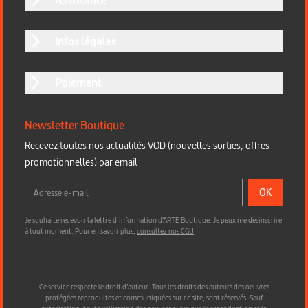
Infos légales
Paiement
Newsletter Boutique
Recevez toutes nos actualités VOD (nouvelles sorties, offres
promotionnelles) par email
OK
Je souhaite recevoir la lettre d’information d'ARTE Boutique. Je peux me désinscrire
à tout moment. Pour en savoir plus,
consultez nos CGU
.
Ce service respecte le droit d’auteur. Tous les droits des auteurs des oeuvres
protégées reproduites et communiquées sur ce site, sont réservés. Sauf