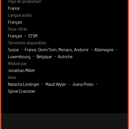
Pays de production
France
Langue audio
Français
Sous-titres
Français
•
STSM
Territoires disponibles
Suisse
•
France, Dom/Tom, Monaco, Andorre
•
Allemagne
•
Luxembourg
•
Belgique
•
Autriche
Fiche technique section droite
Réalisé par
Jonathan Millet
Avec
Natacha Lindinger
•
Maud Wyler
•
Joana Preiss
•
Sylvie Granotier