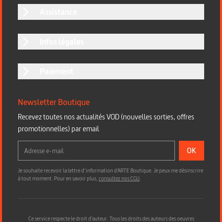
Assistance
Infos légales
Paiement
Newsletter Boutique
Recevez toutes nos actualités VOD (nouvelles sorties, offres
promotionnelles) par email
OK
Je souhaite recevoir la lettre d’information d'ARTE Boutique. Je peux me désinscrire
à tout moment. Pour en savoir plus,
consultez nos CGU
.
Ce service respecte le droit d’auteur. Tous les droits des auteurs des oeuvres