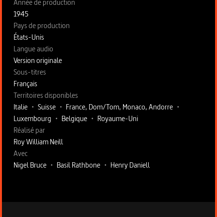
Année de production
1945
Pays de production
États-Unis
Langue audio
Version originale
Sous-titres
Français
Territoires disponibles
Italie
•
Suisse
•
France, Dom/Tom, Monaco, Andorre
•
Luxembourg
•
Belgique
•
Royaume-Uni
Fiche technique section droite
Réalisé par
Roy William Neill
Avec
Nigel Bruce
•
Basil Rathbone
•
Henry Daniell