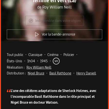
femme en vert (La)
de
Roy William Neill
Indisponible dans votre région
Voir la bande-annonce
Metadata du programme
Tout public
•
Classique
•
Cinéma
•
Policier
•
États-Unis
•
1h04
•
1945
•
VO
Réalisation :
Roy William Neill
Distribution :
Nigel Bruce
•
Basil Rathbone
•
Henry Daniell
Description du programme
L'une des célèbres adaptations de Sherlock Holmes, avec
l'incomparable Basil Rathbone dans le rôle principal et
Nigel Bruce en docteur Watson.