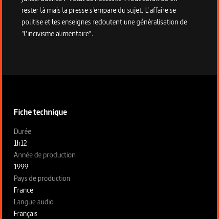
rester là mais la presse s'empare du sujet. L'affaire se
politise et les enseignes redoutent une généralisation de
"l'incivisme alimentaire".
Informations techniques du programme
Fiche technique
Fiche technique section gauche
Durée
1h12
Année de production
1999
Pays de production
France
Langue audio
Français