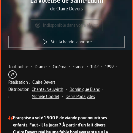
La voleuse de Saint-Lubin
de
Claire Devers
Indisponible dans votre région
Voir la bande-annonce
Metadata du programme
Tout public
•
Drame
•
Cinéma
•
France
•
1h12
•
1999
•
VF
Réalisation :
Claire Devers
Distribution
Chantal Neuwirth
•
Dominique Blanc
•
:
Michele Goddet
•
Denis Podalydes
Description du programme
Françoise a volé 1 500 F de viande pour nourrir ses
enfants. Faut-il la juger ? À partir d'un fait divers,
Claire Devers réalise une fable bouleversante sur la