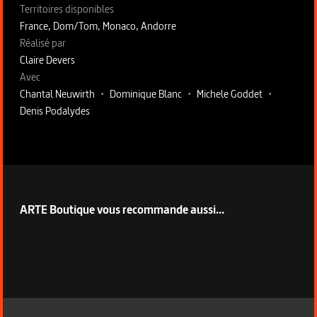
Territoires disponibles
France, Dom/Tom, Monaco, Andorre
Fiche technique section droite
Réalisé par
Claire Devers
Avec
Chantal Neuwirth
•
Dominique Blanc
•
Michele Goddet
•
Denis Podalydes
ARTE Boutique vous recommande aussi...