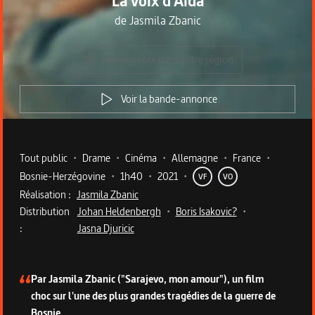
La voix d'Aïda
de
Jasmila Zbanic
Indisponible dans votre région
Voir la bande-annonce
Metadata du programme
Tout public
•
Drame
•
Cinéma
•
Allemagne
•
France
•
Bosnie-Herzégovine
•
1h40
•
2021
•
VF
VO
Réalisation :
Jasmila Zbanic
Distribution
Johan Heldenbergh
•
Boris Isakovic?
•
:
Jasna Djuricic
Description du programme
Par Jasmila Zbanic ("Sarajevo, mon amour"), un film
choc sur l'une des plus grandes tragédies de la guerre de
Bosnie.