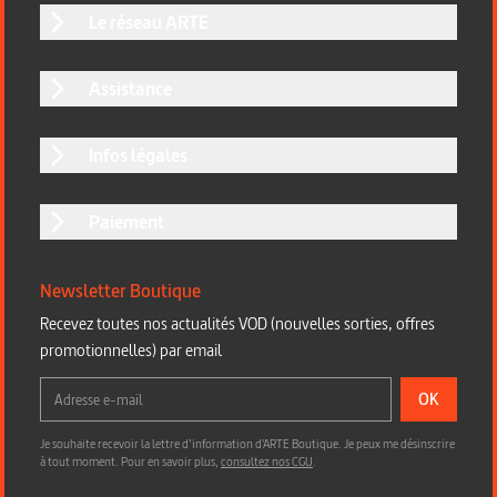
Le réseau ARTE
Assistance
Infos légales
Paiement
Newsletter Boutique
Recevez toutes nos actualités VOD (nouvelles sorties, offres
promotionnelles) par email
OK
Je souhaite recevoir la lettre d’information d'ARTE Boutique. Je peux me désinscrire
à tout moment. Pour en savoir plus,
consultez nos CGU
.