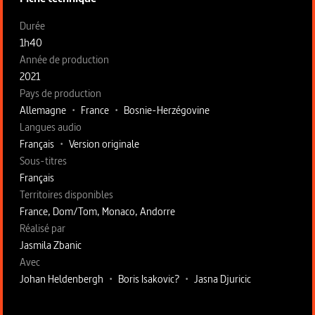
Fiche technique section gauche
Durée
1h40
Année de production
2021
Pays de production
Allemagne
•
France
•
Bosnie-Herzégovine
Langues audio
Français
•
Version originale
Sous-titres
Français
Territoires disponibles
France, Dom/Tom, Monaco, Andorre
Fiche technique section droite
Réalisé par
Jasmila Zbanic
Avec
Johan Heldenbergh
•
Boris Isakovic?
•
Jasna Djuricic