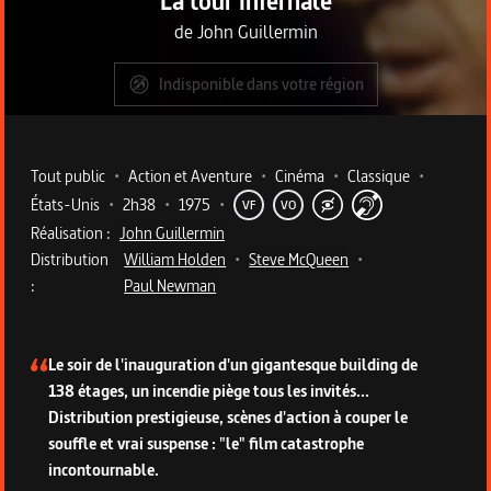
La tour infernale
de
John Guillermin
Indisponible dans votre région
Metadata du programme
Tout public
•
Action et Aventure
•
Cinéma
•
Classique
•
États-Unis
•
2h38
•
1975
•
VF
VO
Réalisation :
John Guillermin
Distribution
William Holden
•
Steve McQueen
•
:
Paul Newman
Description du programme
Le soir de l'inauguration d'un gigantesque building de
138 étages, un incendie piège tous les invités...
Distribution prestigieuse, scènes d'action à couper le
souffle et vrai suspense : "le" film catastrophe
incontournable.