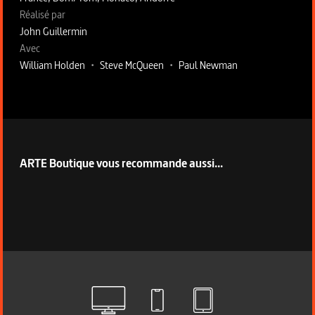
Fiche technique section droite
Réalisé par
John Guillermin
Avec
William Holden
•
Steve McQueen
•
Paul Newman
ARTE Boutique vous recommande aussi...