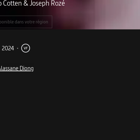
o Cotten
&
Joseph Rozé
ponible dans votre région
2024
•
VF
Alassane Diong
me
d'une bande d'amis, mené avec talent par Andranic Manet.
ne professeur de musique, réunit ses cinq anciens meilleurs 
i de souvenirs et de mélancolie, les amis retombent progres