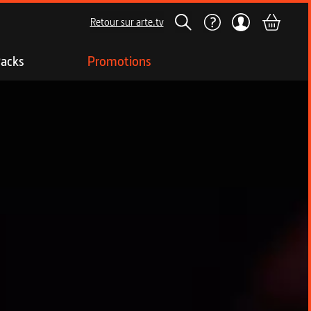
Retour sur arte.tv
acks
Promotions