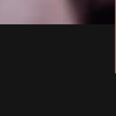
amis dans le collège désert de leur enfance,
sivement en enfance.