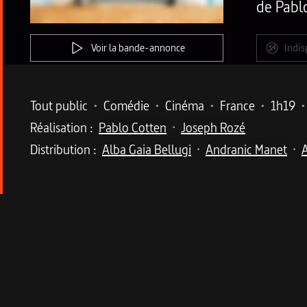
de
Pabl
Voir la bande-annonce
Indis
Metadata du programme
Tout public
•
Comédie
•
Cinéma
•
France
•
1h19
•
Réalisation :
Pablo Cotten
Joseph Rozé
•
Distribution :
Alba Gaia Bellugi
Andranic Manet
•
•
Description du program
Un premier film délicat sur les retrouvailles 
Suite à la mort de sa sœur jumelle, Gaspard, jeu
en plein mois de juillet. Dans cet endroit rempl