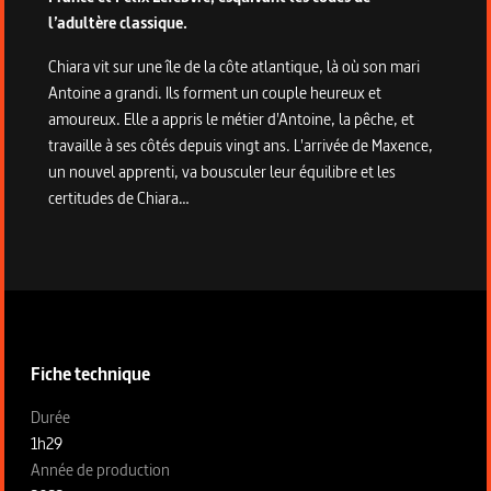
l’adultère classique.
Chiara vit sur une île de la côte atlantique, là où son mari
Antoine a grandi. Ils forment un couple heureux et
amoureux. Elle a appris le métier d'Antoine, la pêche, et
travaille à ses côtés depuis vingt ans. L'arrivée de Maxence,
un nouvel apprenti, va bousculer leur équilibre et les
certitudes de Chiara…
Informations techniques du programme
Fiche technique
Fiche technique section gauche
Durée
1h29
Année de production