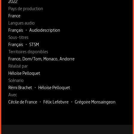
2022
Pays de production
France
Langues audio
Français
•
Audiodescription
Sous-titres
Français
•
STSM
Territoires disponibles
France, Dom/Tom, Monaco, Andorre
Fiche technique section droite
Réalisé par
Héloïse Pelloquet
Scénario
Rémi Brachet
•
Héloïse Pelloquet
Avec
Cécile de France
•
Félix Lefebvre
•
Grégoire Monsaingeon