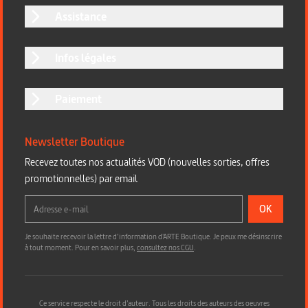
Assistance
Infos légales
Paiement
Newsletter Boutique
Recevez toutes nos actualités VOD (nouvelles sorties, offres
promotionnelles) par email
OK
Je souhaite recevoir la lettre d’information d'ARTE Boutique. Je peux me désinscrire
à tout moment. Pour en savoir plus,
consultez nos CGU
.
Ce service respecte le droit d’auteur. Tous les droits des auteurs des oeuvres