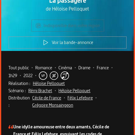
La passagère
de
Héloïse Pelloquet
Indisponible dans votre région
Voir la bande-annonce
Metadata du programme
Tout public
•
Romance
•
Cinéma
•
Drame
•
France
•
1h29
•
2022
•
VF
Réalisation :
Héloïse Pelloquet
Scénario :
Rémi Brachet
•
Héloïse Pelloquet
Distribution
Cécile de France
•
Félix Lefebvre
•
:
Grégoire Monsaingeon
Description du programme
Une idylle amoureuse entre deux amants, Cécile de
France et Félix Lefebvre, esquivant les codes de