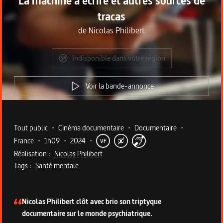
La machine à écrire et autres sources de
tracas
de
Nicolas Philibert
Indisponible dans votre région
Voir la bande-annonce
Metadata du programme
Tout public
•
Cinéma documentaire
•
Documentaire
•
France
•
1h09
•
2024
•
VF
Réalisation :
Nicolas Philibert
Tags :
Santé mentale
Description du programme
Nicolas Philibert clôt avec brio son triptyque
documentaire sur le monde psychiatrique.