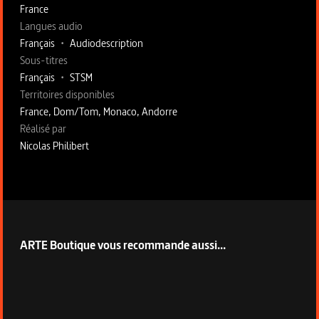
France
Langues audio
Français
•
Audiodescription
Sous-titres
Français
•
STSM
Territoires disponibles
France, Dom/Tom, Monaco, Andorre
Fiche technique section droite
Réalisé par
Nicolas Philibert
ARTE Boutique vous recommande aussi...