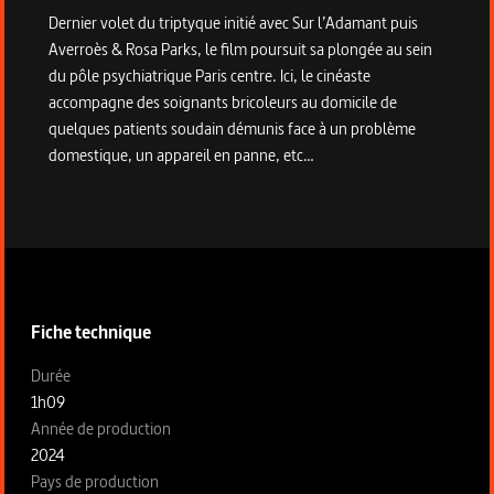
Dernier volet du triptyque initié avec Sur l’Adamant puis
Averroès & Rosa Parks, le film poursuit sa plongée au sein
du pôle psychiatrique Paris centre. Ici, le cinéaste
accompagne des soignants bricoleurs au domicile de
quelques patients soudain démunis face à un problème
domestique, un appareil en panne, etc…
Informations techniques du programme
Fiche technique
Fiche technique section gauche
Durée
1h09
Année de production
2024
Pays de production