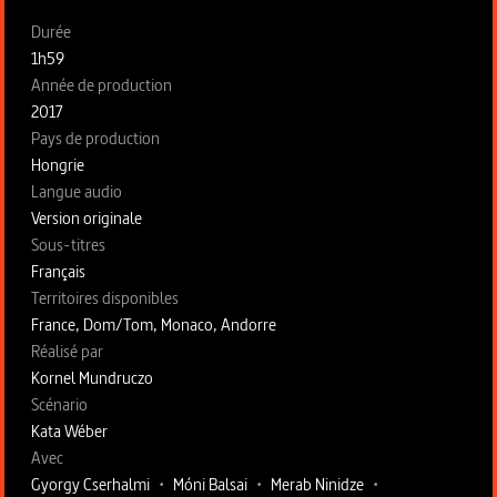
Fiche technique section gauche
Durée
1h59
Année de production
2017
Pays de production
Hongrie
Langue audio
Version originale
Sous-titres
Français
Territoires disponibles
France, Dom/Tom, Monaco, Andorre
Fiche technique section droite
Réalisé par
Kornel Mundruczo
Scénario
Kata Wéber
Avec
Gyorgy Cserhalmi
•
Móni Balsai
•
Merab Ninidze
•