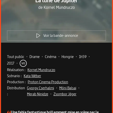
La lune de Jupiter
de
Kornel Mundruczo
Indisponible dans votre région
Voir la bande-annonce
Metadata du programme
Tout public
•
Drame
•
Cinéma
•
Hongrie
•
1h59
•
2017
•
VO
Réalisation :
Kornel Mundruczo
Scénario :
Kata Wéber
Production :
Proton Cinema Production
Distribution
Gyorgy Cserhalmi
•
Móni Balsai
•
:
Merab Ninidze
•
Zsombor Jéger
Description du programme
Une fable fantastique brillamment mise en scène par le