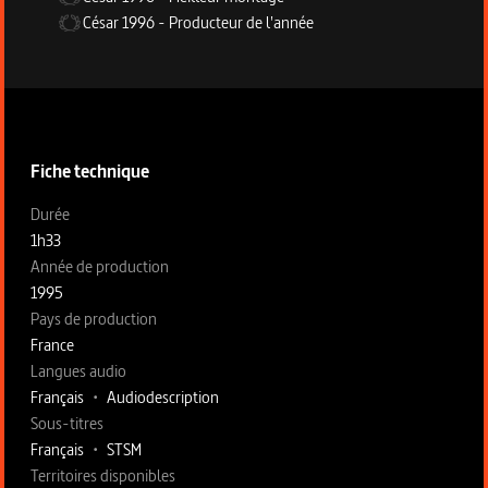
César
1996
-
Producteur de l'année
Informations techniques du programme
Fiche technique
Fiche technique section gauche
Durée
1h33
Année de production
1995
Pays de production
France
Langues audio
Français
•
Audiodescription
Sous-titres
Français
•
STSM
Territoires disponibles