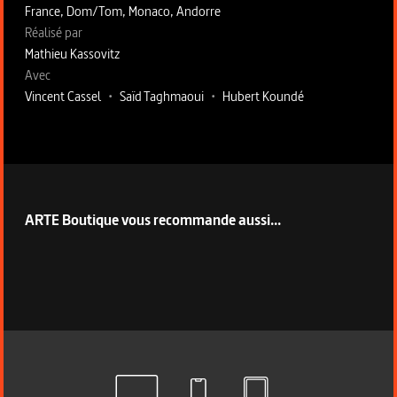
France, Dom/Tom, Monaco, Andorre
Fiche technique section droite
Réalisé par
Mathieu Kassovitz
Avec
Vincent Cassel
•
Saïd Taghmaoui
•
Hubert Koundé
ARTE Boutique vous recommande aussi...