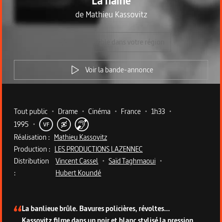
La haine
de
Mathieu Kassovitz
Indisponible dans votre région
Voir la bande-annonce
Metadata du programme
Tout public
•
Drame
•
Cinéma
•
France
•
1h33
•
1995
•
VF
Réalisation :
Mathieu Kassovitz
Production :
LES PRODUCTIONS LAZENNEC
Distribution
Vincent Cassel
•
Saïd Taghmaoui
•
:
Hubert Koundé
Description du programme
La banlieue brûle. Bavures policières, révoltes...
Kassovitz filme dans un noir et blanc stylisé la pression