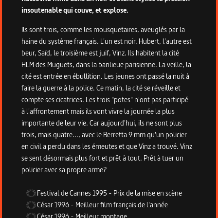
insoutenable qui couve, et explose.
Ils sont trois, comme les mousquetaires, aveuglés par la
haine du système français. L'un est noir, Hubert, l'autre est
beur, Saïd, le troisième est juif, Vinz. Ils habitent la cité
HLM des Muguets, dans la banlieue parisienne. La veille, la
cité est entrée en ébullition. Les jeunes ont passé la nuit à
faire la guerre à la police. Ce matin, la cité se réveille et
compte ses cicatrices. Les trois "potes" n'ont pas participé
à l'affrontement mais ils vont vivre la journée la plus
importante de leur vie. Car aujourd'hui, ils ne sont plus
trois, mais quatre..., avec le Berretta 9 mm qu'un policier
en civil a perdu dans les émeutes et que Vinz a trouvé. Vinz
se sent désormais plus fort et prêt à tout. Prêt à tuer un
policier avec sa propre arme?
Festival de Cannes
1995
-
Prix de la mise en scène
César
1996
-
Meilleur film français de l'année
César
1996
-
Meilleur montage