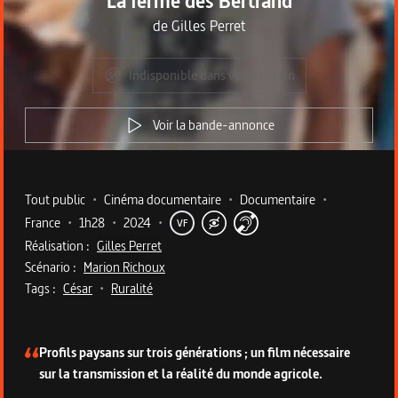
La ferme des Bertrand
de
Gilles Perret
Indisponible dans votre région
Voir la bande-annonce
Metadata du programme
Tout public
•
Cinéma documentaire
•
Documentaire
•
France
•
1h28
•
2024
•
VF
Réalisation :
Gilles Perret
Scénario :
Marion Richoux
Tags :
César
•
Ruralité
Description du programme
Profils paysans sur trois générations ; un film nécessaire
sur la transmission et la réalité du monde agricole.