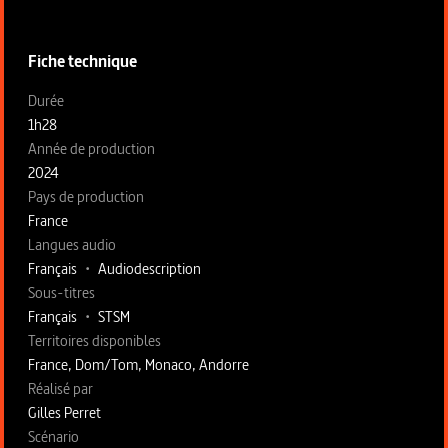
Fiche technique
Fiche technique section gauche
Durée
1h28
Année de production
2024
Pays de production
France
Langues audio
Français
•
Audiodescription
Sous-titres
Français
•
STSM
Territoires disponibles
France, Dom/Tom, Monaco, Andorre
Fiche technique section droite
Réalisé par
Gilles Perret
Scénario