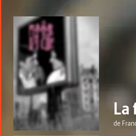
La 
de
Franc