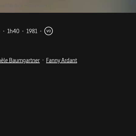
ponible dans votre région
e
•
1h40
•
1981
•
VO
hèle Baumgartner
Fanny Ardant
•
me
es, magnifiquement interprétées par le duo Ardant-Depar
té de Grenoble, le couple Coudray mène une vie tranquille.
chez eux, le passé revient au galop. Bernard Coudray et Math
 agitée. Inéluctablement, les deux amants retrouvent avec a