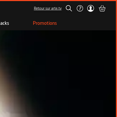
Retour sur arte.tv
acks
Promotions