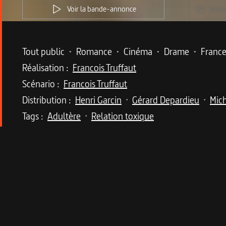
Voir la bande-annonce
Indis
Metadata du programme
Tout public
•
Romance
•
Cinéma
•
Drame
•
Franc
Réalisation :
Francois Truffaut
Scénario :
Francois Truffaut
Distribution :
Henri Garcin
Gérard Depardieu
Mic
•
•
Tags :
Adultère
Relation toxique
•
Description du program
La destinée tumultueuse de deux âmes torturé
Dans la tranquille commune de Bernin, à proximi
Mathilde Bauchard, viennent s'installer près de 
auparavant, ils ont vécu une relation amoureuse