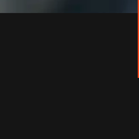
dieu.
 Mais quand de nouveaux voisins, Philippe et
ilde se connaissent déjà : sept ans
rdeur leur passion d'autrefois, au plus grand