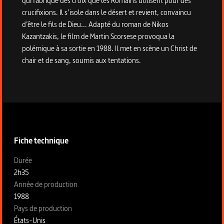
qui fabrique des croix que les Romains utilisent pour des
crucifixions. Il s’isole dans le désert et revient, convaincu
d’être le fils de Dieu... Adapté du roman de Nikos
Kazantzakis, le film de Martin Scorsese provoqua la
polémique à sa sortie en 1988. Il met en scène un Christ de
chair et de sang, soumis aux tentations.
Informations techniques du programme
Fiche technique
Fiche technique section gauche
Durée
2h35
Année de production
1988
Pays de production
États-Unis