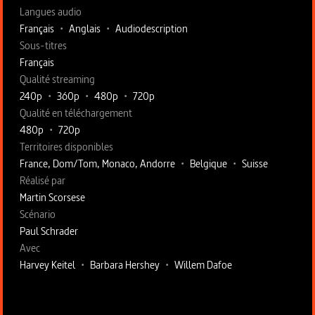
Langues audio
Français
•
Anglais
•
Audiodescription
Sous-titres
Français
Qualité streaming
240p
•
360p
•
480p
•
720p
Qualité en téléchargement
480p
•
720p
Territoires disponibles
France, Dom/Tom, Monaco, Andorre
•
Belgique
•
Suisse
Fiche technique section droite
Réalisé par
Martin Scorsese
Scénario
Paul Schrader
Avec
Harvey Keitel
•
Barbara Hershey
•
Willem Dafoe