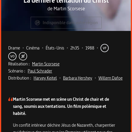
La dernière tentation du Christ
de
Martin Scorsese
Indisponible dans votre région
Metadata du programme
Drame
•
Cinéma
•
États-Unis
•
2h35
•
1988
•
VF
VO
Réalisation :
Martin Scorsese
Scénario :
Paul Schrader
Distribution :
Harvey Keitel
•
Barbara Hershey
•
Willem Dafoe
Description du programme
Martin Scorsese met en scène un Christ de chair et de
sang, soumis aux tentations. Un film polémique et
habité.
Un conflit intérieur déchire Jésus de Nazareth, charpentier