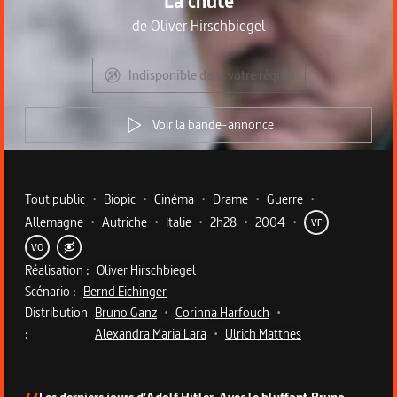
La chute
de
Oliver Hirschbiegel
Indisponible dans votre région
Voir la bande-annonce
Metadata du programme
Tout public
•
Biopic
•
Cinéma
•
Drame
•
Guerre
•
Allemagne
•
Autriche
•
Italie
•
2h28
•
2004
•
VF
VO
Réalisation :
Oliver Hirschbiegel
Scénario :
Bernd Eichinger
Distribution
Bruno Ganz
•
Corinna Harfouch
•
:
Alexandra Maria Lara
•
Ulrich Matthes
Description du programme