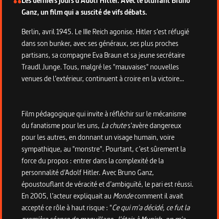
Les derniers jours d'Adolf Hitler. Avec le bluffant Bruno
Ganz, un film qui a suscité de vifs débats.
Berlin, avril 1945. Le IIIe Reich agonise. Hitler s’est réfugié
dans son bunker, avec ses généraux, ses plus proches
partisans, sa compagne Eva Braun et sa jeune secrétaire
Traudl Junge. Tous, malgré les "mauvaises" nouvelles
venues de l’extérieur, continuent à croire en la victoire…
Film pédagogique qui invite à réfléchir sur le mécanisme
du fanatisme pour les uns,
La chute
s’avère dangereux
pour les autres, en donnant un visage humain, voire
sympathique, au "monstre". Pourtant, c’est sûrement la
force du propos : entrer dans la complexité de la
personnalité d'Adolf Hitler. Avec Bruno Ganz,
époustouflant de véracité et d’ambiguïté, le pari est réussi.
En 2005, l’acteur expliquait au
Monde
comment il avait
accepté ce rôle à haut risque : "
Ce qui m'a décidé, ce fut la