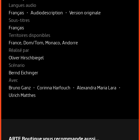
Langues audio
Français
•
Audiodescription
•
Version originale
Sous-titres
Français
Territoires disponibles
France, Dom/Tom, Monaco, Andorre
Fiche technique section droite
Réalisé par
Oliver Hirschbiegel
Scénario
Bernd Eichinger
Avec
Bruno Ganz
•
Corinna Harfouch
•
Alexandra Maria Lara
•
Ulrich Matthes
ARTE Boutique vous recommande aussi...