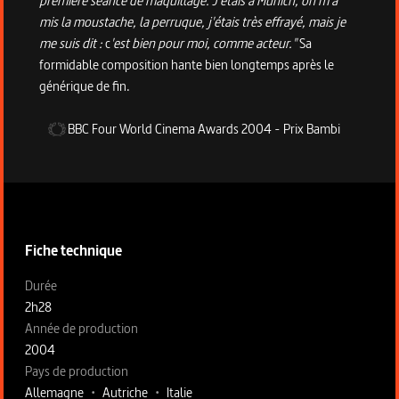
première séance de maquillage. J'étais à Munich, on m'a
mis la moustache, la perruque, j'étais très effrayé, mais je
me suis dit :
c
'est bien pour moi, comme acteur."
Sa
formidable composition hante bien longtemps après le
générique de fin.
BBC Four World Cinema Awards
2004
-
Prix Bambi
Informations techniques du programme
Fiche technique
Fiche technique section gauche
Durée
2h28
Année de production
2004
Pays de production
Allemagne
•
Autriche
•
Italie