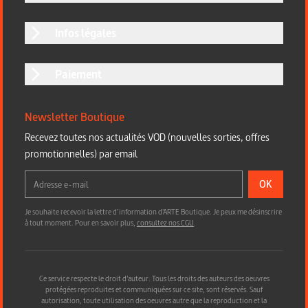
Infos légales
Paiement
Newsletter Boutique
Recevez toutes nos actualités VOD (nouvelles sorties, offres
promotionnelles) par email
OK
Je souhaite recevoir la lettre d’information d'ARTE Boutique. Je peux me désinscrire
à tout moment. Pour en savoir plus,
consultez nos CGU
.
Ce service respecte le droit d’auteur. Tous les droits des auteurs des oeuvres
protégées reproduites et communiquées sur ce site, sont réservés. Sauf
autorisation, toute utilisation des oeuvres autre que la reproduction et la