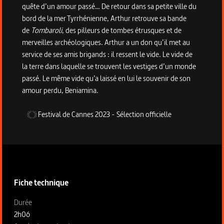
quête d’un amour passé… De retour dans sa petite ville du
bord de la mer Tyrrhénienne, Arthur retrouve sa bande
de
Tombaroli
, des pilleurs de tombes étrusques et de
merveilles archéologiques. Arthur a un don qu’il met au
service de ses amis brigands : il ressent le vide. Le vide de
la terre dans laquelle se trouvent les vestiges d’un monde
passé. Le même vide qu’a laissé en lui le souvenir de son
amour perdu, Beniamina.
Festival de Cannes
2023
-
Sélection officielle
Informations techniques du programme
Fiche technique
Fiche technique section gauche
Durée
2h06