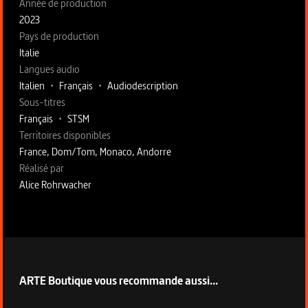
Année de production
2023
Pays de production
Italie
Langues audio
Italien
•
Français
•
Audiodescription
Sous-titres
Français
•
STSM
Territoires disponibles
France, Dom/Tom, Monaco, Andorre
Fiche technique section droite
Réalisé par
Alice Rohrwacher
ARTE Boutique vous recommande aussi...