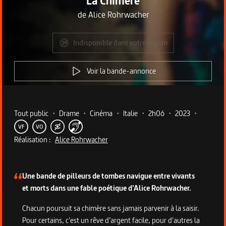
La Chimère
de
Alice Rohrwacher
Indisponible dans votre région
Voir la bande-annonce
Metadata du programme
Tout public
•
Drame
•
Cinéma
•
Italie
•
2h06
•
2023
•
VF
VO
Réalisation :
Alice Rohrwacher
Description du programme
Une bande de pilleurs de tombes navigue entre vivants
et morts dans une fable poétique d’Alice Rohrwacher.
Chacun poursuit sa chimère sans jamais parvenir à la saisir.
Pour certains, c'est un rêve d’argent facile, pour d'autres la