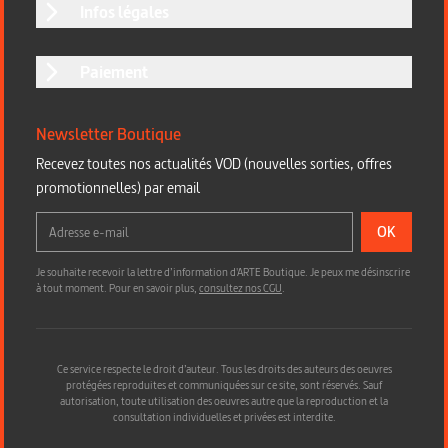
Infos légales
Paiement
Newsletter Boutique
Recevez toutes nos actualités VOD (nouvelles sorties, offres
promotionnelles) par email
OK
Je souhaite recevoir la lettre d’information d'ARTE Boutique. Je peux me désinscrire
à tout moment. Pour en savoir plus,
consultez nos CGU
.
Ce service respecte le droit d’auteur. Tous les droits des auteurs des oeuvres
protégées reproduites et communiquées sur ce site, sont réservés. Sauf
autorisation, toute utilisation des oeuvres autre que la reproduction et la
consultation individuelles et privées est interdite.