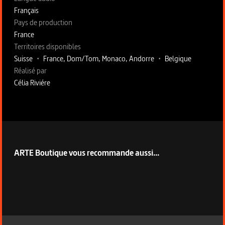
Français
Pays de production
France
Territoires disponibles
Suisse
•
France, Dom/Tom, Monaco, Andorre
•
Belgique
Fiche technique section droite
Réalisé par
Célia Riviére
ARTE Boutique vous recommande aussi...