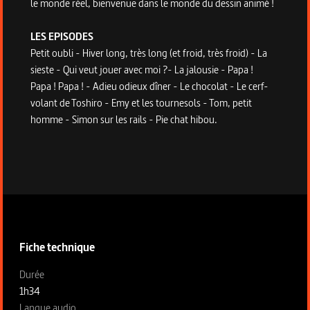
le monde réel, bienvenue dans le monde du dessin animé !
LES EPISODES
Petit oubli - Hiver long, très long (et froid, très froid) - La
sieste - Qui veut jouer avec moi ?- La jalousie - Papa !
Papa ! Papa ! - Adieu odieux dîner - Le chocolat - Le cerf-
volant de Toshiro - Emy et les tournesols - Tom, petit
homme - Simon sur les rails - Pie chat hibou.
Informations techniques du programme
Fiche technique
Fiche technique section gauche
Durée
1h34
Langue audio