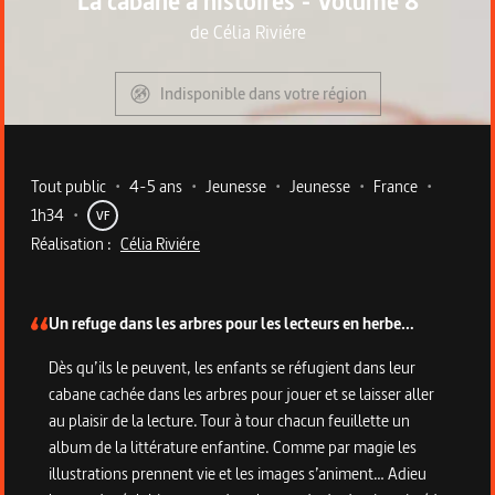
La cabane à histoires - Volume 8
de
Célia Riviére
Indisponible dans votre région
Metadata du programme
Tout public
•
4-5 ans
•
Jeunesse
•
Jeunesse
•
France
•
1h34
•
VF
Réalisation :
Célia Riviére
Description du programme
Un refuge dans les arbres pour les lecteurs en herbe…
Dès qu’ils le peuvent, les enfants se réfugient dans leur
cabane cachée dans les arbres pour jouer et se laisser aller
au plaisir de la lecture. Tour à tour chacun feuillette un
album de la littérature enfantine. Comme par magie les
illustrations prennent vie et les images s’animent… Adieu