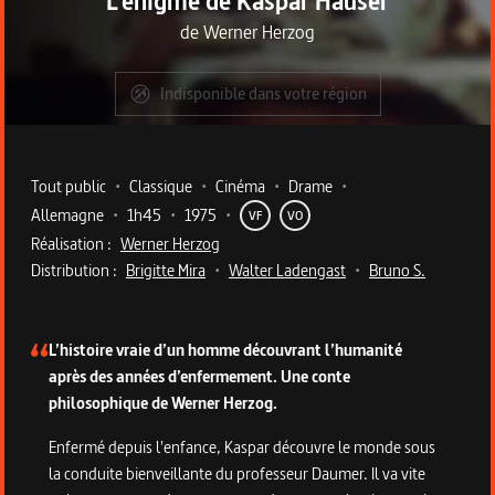
L'énigme de Kaspar Hauser
de
Werner Herzog
Indisponible dans votre région
Metadata du programme
Tout public
•
Classique
•
Cinéma
•
Drame
•
Allemagne
•
1h45
•
1975
•
VF
VO
Réalisation :
Werner Herzog
Distribution :
Brigitte Mira
•
Walter Ladengast
•
Bruno S.
Description du programme
L’histoire vraie d’un homme découvrant l’humanité
après des années d’enfermement. Une conte
philosophique de Werner Herzog.
Enfermé depuis l'enfance, Kaspar découvre le monde sous
la conduite bienveillante du professeur Daumer. Il va vite