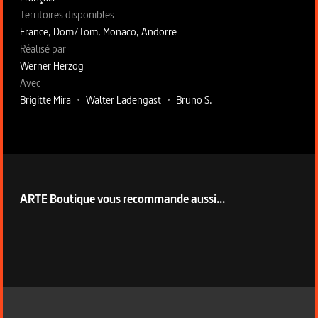
Territoires disponibles
France, Dom/Tom, Monaco, Andorre
Fiche technique section droite
Réalisé par
Werner Herzog
Avec
Brigitte Mira
•
Walter Ladengast
•
Bruno S.
ARTE Boutique vous recommande aussi...