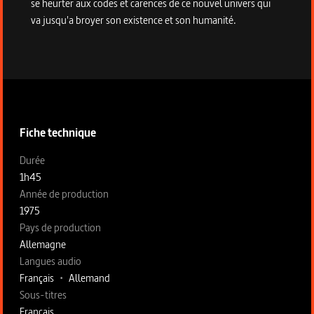
se heurter aux codes et carences de ce nouvel univers qui
va jusqu'a broyer son existence et son humanité.
Informations techniques du programme
Fiche technique
Fiche technique section gauche
Durée
1h45
Année de production
1975
Pays de production
Allemagne
Langues audio
Français
•
Allemand
Sous-titres
Français