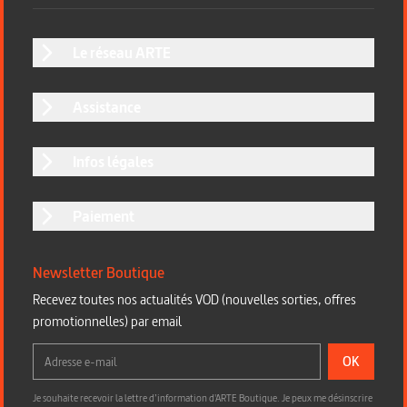
Le réseau ARTE
Assistance
Infos légales
Paiement
Newsletter Boutique
Recevez toutes nos actualités VOD (nouvelles sorties, offres
promotionnelles) par email
OK
Je souhaite recevoir la lettre d’information d'ARTE Boutique. Je peux me désinscrire