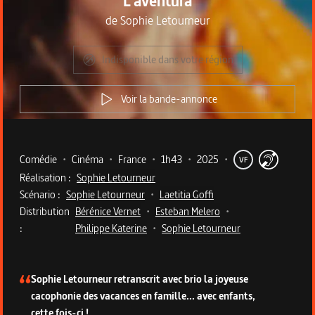
L'aventura
de
Sophie Letourneur
Indisponible dans votre région
Voir la bande-annonce
Metadata du programme
Comédie
•
Cinéma
•
France
•
1h43
•
2025
•
VF
Réalisation :
Sophie Letourneur
Scénario :
Sophie Letourneur
•
Laetitia Goffi
Distribution
Bérénice Vernet
•
Esteban Melero
•
:
Philippe Katerine
•
Sophie Letourneur
Description du programme
Sophie Letourneur retranscrit avec brio la joyeuse
cacophonie des vacances en famille... avec enfants,
cette fois-ci !