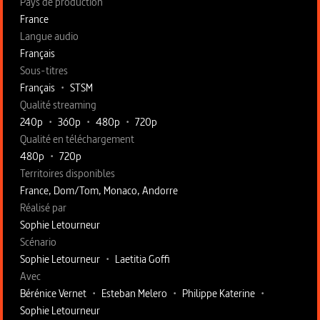
Pays de production
France
Langue audio
Français
Sous-titres
Français
•
STSM
Qualité streaming
240p
•
360p
•
480p
•
720p
Qualité en téléchargement
480p
•
720p
Territoires disponibles
France, Dom/Tom, Monaco, Andorre
Fiche technique section droite
Réalisé par
Sophie Letourneur
Scénario
Sophie Letourneur
•
Laetitia Goffi
Avec
Bérénice Vernet
•
Esteban Melero
•
Philippe Katerine
•
Sophie Letourneur