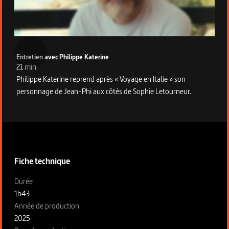
Entretien avec Philippe Katerine
21 min
Philippe Katerine reprend après « Voyage en Italie » son
personnage de Jean-Phi aux côtés de Sophie Letourneur.
Informations techniques du programme
Fiche technique
Fiche technique section gauche
Durée
1h43
Année de production
2025