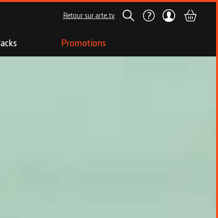
Retour sur arte.tv
acks
Promotions