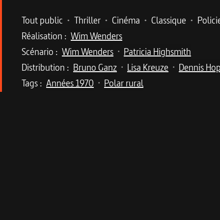
Metadata du programme
Tout public
•
Thriller
•
Cinéma
•
Classique
•
Polici
Réalisation :
Wim Wenders
Scénario :
Wim Wenders
Patricia Highsmith
•
Distribution :
Bruno Ganz
Lisa Kreuze
Dennis Ho
•
•
Tags :
Années 1970
Polar rural
•
Description du program
Un thriller à mi-chemin entre cinéma d'auteur 
Jonathan Zimmermann, encadreur et restaurateur
temps, Zimmermann sait qu'il est atteint de leu
connaissance de Tom Ripley, un trafiquant de co
l'apprend à son tour à l'un de ses contacts dan