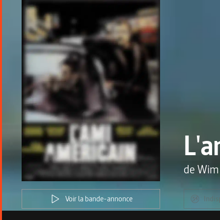
L'a
de
Wim
Voir la bande-annonce
Indis