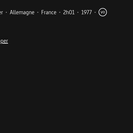
er
•
Allemagne
•
France
•
2h01
•
1977
•
VO
pper
me
allemand et cinéma d'action américain, l'invention du fi
 de tableaux, vit à Hambourg avec sa femme Marianne et leu
cémie, mais son état semble être stable. Lors d'une vente a
ntrefaçons qui fait la navette entre New York et Hambourg.
s le milieu criminel, le français Raoul Minot. Celui-ci va 