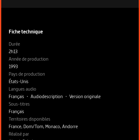
Informations techniques du programme
Fiche technique
Fiche technique section gauche
Durée
2h13
Année de production
1993
Pays de production
États-Unis
Langues audio
Français
•
Audiodescription
•
Version originale
Sous-titres
Français
Territoires disponibles
France, Dom/Tom, Monaco, Andorre
Fiche technique section droite
Réalisé par