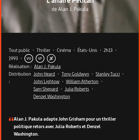
L'affaire Pélican
de
Alan J. Pakula
Indisponible dans votre région
Metadata du programme
Tout public
•
Thriller
•
Cinéma
•
États-Unis
•
2h13
•
1993
•
VO
VF
Réalisation :
Alan J. Pakula
Distribution
John Heard
•
Tony Goldwyn
•
Stanley Tucci
•
:
John Lightow
•
William Atherton
•
Sam Shepard
•
Julia Roberts
•
Denzel Washington
Description du programme
Alan J. Pakula adapte John Grisham pour un thriller
politique retors avec Julia Roberts et Denzel
Washington.