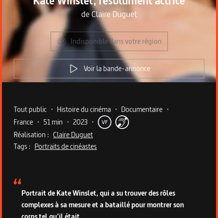
Kate Winslet, résolument actrice
de
Claire Duguet
Indisponible dans votre région
Voir la bande-annonce
Metadata du programme
Tout public
•
Histoire du cinéma
•
Documentaire
•
France
•
51 min
•
2023
•
VF
Réalisation :
Claire Duguet
Tags :
Portraits de cinéastes
Description du programme
Portrait de Kate Winslet, qui a su trouver des rôles
complexes à sa mesure et a bataillé pour montrer son
corps tel qu’il était.