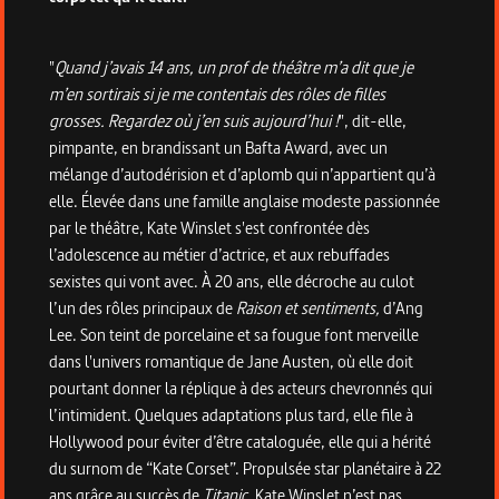
"
Quand j’avais 14 ans, un prof de théâtre m’a dit que je
m’en sortirais si je me contentais des rôles de filles
grosses. Regardez où j’en suis aujourd’hui !
", dit-elle,
pimpante, en brandissant un Bafta Award, avec un
mélange d’autodérision et d’aplomb qui n’appartient qu’à
elle. Élevée dans une famille anglaise modeste passionnée
par le théâtre, Kate Winslet s'est confrontée dès
l’adolescence au métier d’actrice, et aux rebuffades
sexistes qui vont avec. À 20 ans, elle décroche au culot
l’un des rôles principaux de
Raison et sentiments,
d’Ang
Lee. Son teint de porcelaine et sa fougue font merveille
dans l'univers romantique de Jane Austen, où elle doit
pourtant donner la réplique à des acteurs chevronnés qui
l’intimident. Quelques adaptations plus tard, elle file à
Hollywood pour éviter d’être cataloguée, elle qui a hérité
du surnom de “Kate Corset”. Propulsée star planétaire à 22
ans grâce au succès de
Titanic
, Kate Winslet n’est pas