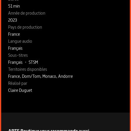
51 min
Année de production
2023
Pays de production
France
Langue audio
Français
Sous-titres
Français
•
STSM
Territoires disponibles
France, Dom/Tom, Monaco, Andorre
Fiche technique section droite
Réalisé par
Claire Duguet
ARTE Boutique vous recommande aussi...