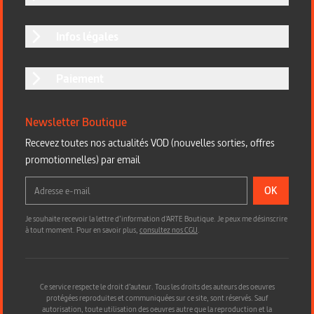
Infos légales
Paiement
Newsletter Boutique
Recevez toutes nos actualités VOD (nouvelles sorties, offres
promotionnelles) par email
OK
Je souhaite recevoir la lettre d’information d'ARTE Boutique. Je peux me désinscrire
à tout moment. Pour en savoir plus,
consultez nos CGU
.
Ce service respecte le droit d’auteur. Tous les droits des auteurs des oeuvres
protégées reproduites et communiquées sur ce site, sont réservés. Sauf
autorisation, toute utilisation des oeuvres autre que la reproduction et la