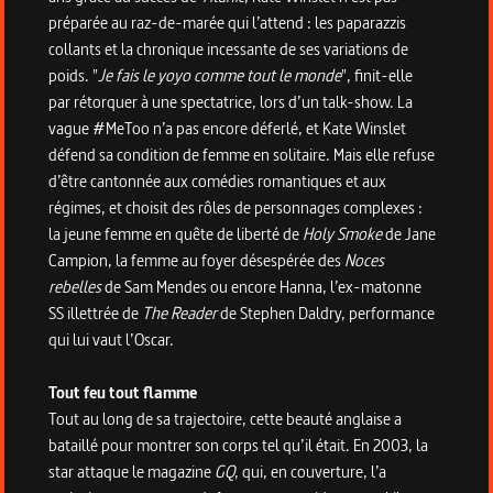
préparée au raz-de-marée qui l’attend : les paparazzis
collants et la chronique incessante de ses variations de
poids. "
Je fais le yoyo comme tout le monde
", finit-elle
par rétorquer à une spectatrice, lors d’un talk-show. La
vague #MeToo n’a pas encore déferlé, et Kate Winslet
défend sa condition de femme en solitaire. Mais elle refuse
d’être cantonnée aux comédies romantiques et aux
régimes, et choisit des rôles de personnages complexes :
la jeune femme en quête de liberté de
Holy Smoke
de Jane
Campion, la femme au foyer désespérée des
Noces
rebelles
de Sam Mendes ou encore Hanna, l’ex-matonne
SS illettrée de
The Reader
de Stephen Daldry, performance
qui lui vaut l’Oscar.
Tout feu tout flamme
Tout au long de sa trajectoire, cette beauté anglaise a
bataillé pour montrer son corps tel qu’il était. En 2003, la
star attaque le magazine
GQ
, qui, en couverture, l’a