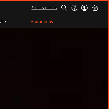
Retour sur arte.tv
acks
Promotions