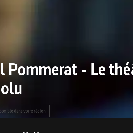
l Pommerat - Le th
solu
ponible dans votre région