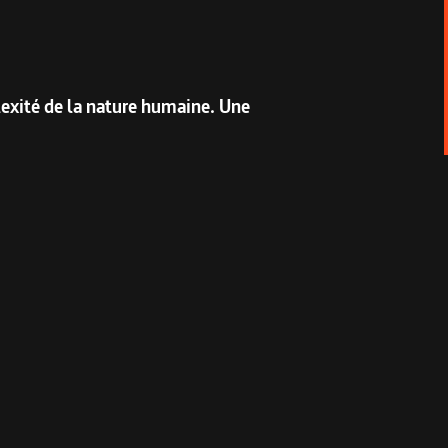
exité de la nature humaine. Une
ocumentaire sur le travail de l’auteur-
es marchands
. Exploration de l’aliénation au
n
(2005), premier grand succès public et
ngtaine d’œuvres aux formes variées, toujours
s par les plus prestigieux prix de théâtre, la
7 du Festival d’Aix-en-Provence, Blandine