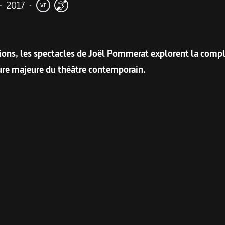
•
2017
•
VF
me
ons, les spectacles de Joël Pommerat explorent la compl
gure majeure du théâtre contemporain.
Poésie de l’ordinaire
, coproduit par ARTE, un remarquable d
oment charnière de son parcours : la création de la pièce
L
ne trilogie composée d’
Au monde
(2004) et
D’une seule mai
e en 1990. Désormais forte d’un répertoire de plus d’une vi
te, opéra…), jouées en France et à l’étranger et récompensée
 documentariste, devenue depuis une proche.
s
et de la création en opéra de
Pinocchio
pour l’édition 201