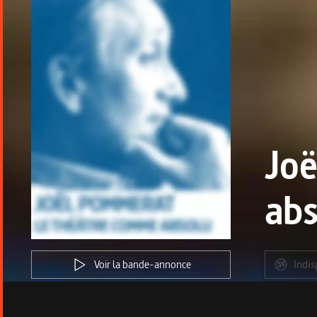
Joë
ab
Voir la bande-annonce
Indis