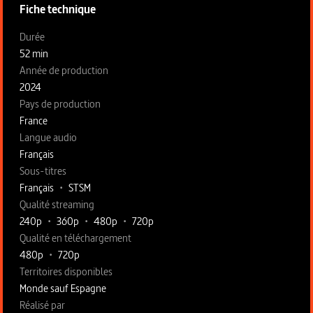
Fiche technique
Fiche technique section gauche
Durée
52 min
Année de production
2024
Pays de production
France
Langue audio
Français
Sous-titres
Français
•
STSM
Qualité streaming
240p
•
360p
•
480p
•
720p
Qualité en téléchargement
480p
•
720p
Territoires disponibles
Monde sauf Espagne
Fiche technique section droite
Réalisé par