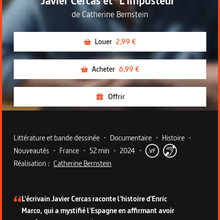
Javier Cercas et "L'imposteur"
de
Catherine Bernstein
Louer
2,99 €
Acheter
6,99 €
Offrir
Metadata du programme
Littérature et bande dessinée
•
Documentaire
•
Histoire
•
Nouveautés
•
France
•
52 min
•
2024
•
VF
Réalisation :
Catherine Bernstein
Description du programme
L'écrivain Javier Cercas raconte l'histoire d'Enric
Marco, qui a mystifié l'Espagne en affirmant avoir