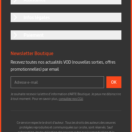
Infos légales
Paiement
Newsletter Boutique
Recevez toutes nos actualités VOD (nouvelles sorties, offres
promotionnelles) par email
OK
Je souhaite recevoir la lettre d’information d'ARTE Boutique. Je peux me désinscrire
à tout moment. Pour en savoir plus,
consultez nos CGU
.
Ce service respecte le droit d’auteur. Tous les droits des auteurs des oeuvres
protégées reproduites et communiquées sur ce site, sont réservés. Sauf