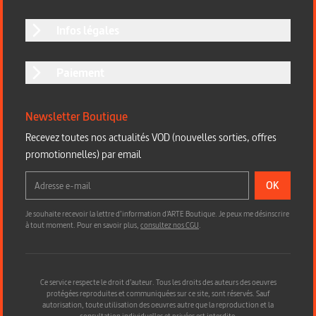
Infos légales
Paiement
Newsletter Boutique
Recevez toutes nos actualités VOD (nouvelles sorties, offres
promotionnelles) par email
OK
Je souhaite recevoir la lettre d’information d'ARTE Boutique. Je peux me désinscrire
à tout moment. Pour en savoir plus,
consultez nos CGU
.
Ce service respecte le droit d’auteur. Tous les droits des auteurs des oeuvres
protégées reproduites et communiquées sur ce site, sont réservés. Sauf
autorisation, toute utilisation des oeuvres autre que la reproduction et la
consultation individuelles et privées est interdite.