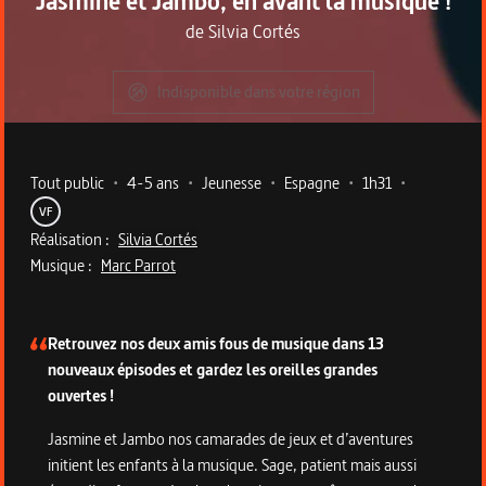
Jasmine et Jambo, en avant la musique !
de
Silvia Cortés
Indisponible dans votre région
Metadata du programme
Tout public
•
4-5 ans
•
Jeunesse
•
Espagne
•
1h31
•
VF
Réalisation :
Silvia Cortés
Musique :
Marc Parrot
Description du programme
Retrouvez nos deux amis fous de musique dans 13
nouveaux épisodes et gardez les oreilles grandes
ouvertes !
Jasmine et Jambo nos camarades de jeux et d’aventures
initient les enfants à la musique. Sage, patient mais aussi