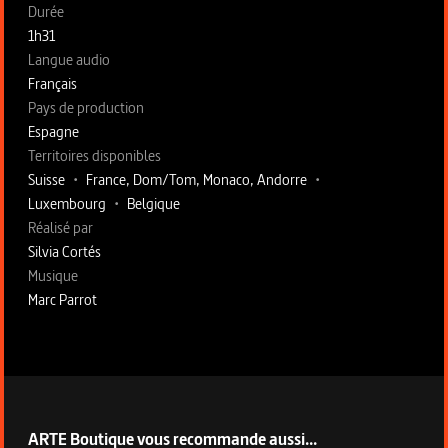
Fiche technique section gauche
Durée
1h31
Langue audio
Français
Pays de production
Espagne
Territoires disponibles
Suisse
•
France, Dom/Tom, Monaco, Andorre
•
Luxembourg
•
Belgique
Fiche technique section droite
Réalisé par
Silvia Cortés
Musique
Marc Parrot
ARTE Boutique vous recommande aussi...