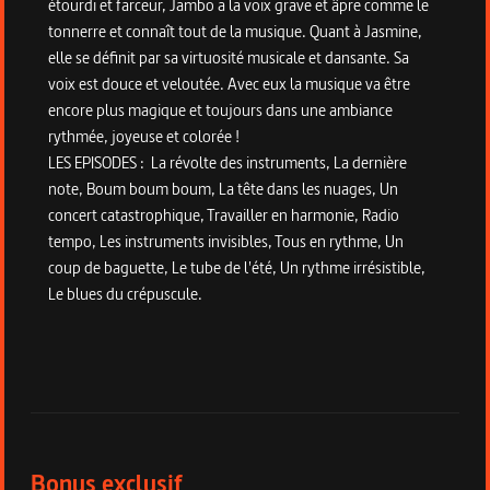
étourdi et farceur, Jambo a la voix grave et âpre comme le
tonnerre et connaît tout de la musique. Quant à Jasmine,
elle se définit par sa virtuosité musicale et dansante. Sa
voix est douce et veloutée. Avec eux la musique va être
encore plus magique et toujours dans une ambiance
rythmée, joyeuse et colorée !
LES EPISODES : La révolte des instruments, La dernière
note, Boum boum boum, La tête dans les nuages, Un
concert catastrophique, Travailler en harmonie, Radio
tempo, Les instruments invisibles, Tous en rythme, Un
coup de baguette, Le tube de l'été, Un rythme irrésistible,
Le blues du crépuscule.
Bonus du programme
Bonus exclusif