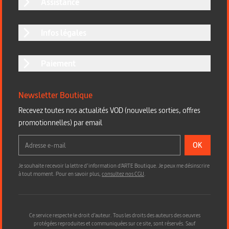
Assistance
Infos légales
Paiement
Newsletter Boutique
Recevez toutes nos actualités VOD (nouvelles sorties, offres
promotionnelles) par email
OK
Je souhaite recevoir la lettre d’information d'ARTE Boutique. Je peux me désinscrire
à tout moment. Pour en savoir plus,
consultez nos CGU
.
Ce service respecte le droit d’auteur. Tous les droits des auteurs des oeuvres
protégées reproduites et communiquées sur ce site, sont réservés. Sauf