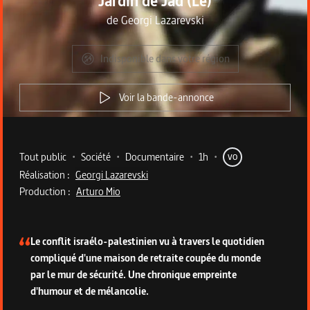
Jardin de Jad (Le)
de
Georgi Lazarevski
Indisponible dans votre région
Voir la bande-annonce
Metadata du programme
Tout public
•
Société
•
Documentaire
•
1h
•
VO
Réalisation :
Georgi Lazarevski
Production :
Arturo Mio
Description du programme
Le conflit israélo-palestinien vu à travers le quotidien
compliqué d'une maison de retraite coupée du monde
par le mur de sécurité. Une chronique empreinte
d'humour et de mélancolie.