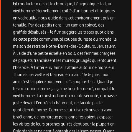
Fil conducteur de cette chronique, l'énigmatique Jad, un
vieil homme éternellement coiffé d'un bonnet et toujours
en vadrouille, nous guide dans cet environnement pris en
tenaille. Par des petits riens - un camion coincé, des
graffitis désabusés - le film suggère les tracas quotidiens
de cette petite communauté coupée du reste du monde, la
maison de retraite Notre-Dame-des-Douleurs, Jérusalem.
À l'aide d'une petite échelle en bois, des femmes chargées
de paquets franchissent les murets grillagés qui entourent
l'hospice. À l'intérieur, Jamal s'affaire autour de monsieur
Thomas, serviette et blaireau en main. "Je te jure, mon
ami, c'est la galère pour venir ici", soupire-t-il. "Quand je
te vois courir comme ça, ça me brise le coeur", compatit le
vieil homme. La construction du mur de sécurité, qui passe
juste devant l'entrée du bâtiment, ne facilite pas le
quotidien du home. Comme celui-ci se retrouve en zone
israélienne, de nombreux pensionnaires voient s'espacer
les visites de leurs proches qui résident pour la plupart en
Cisjordanie et peinent à obtenir des laissez-passer. Quant