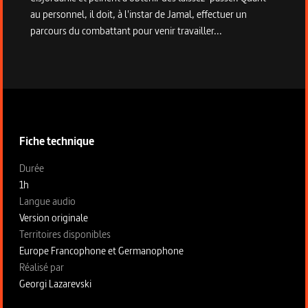
au personnel, il doit, à l'instar de Jamal, effectuer un
parcours du combattant pour venir travailler...
Informations techniques du programme
Fiche technique
Fiche technique section gauche
Durée
1h
Langue audio
Version originale
Territoires disponibles
Europe Francophone et Germanophone
Fiche technique section droite
Réalisé par
Georgi Lazarevski