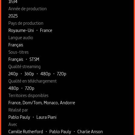
1h34
Année de production
2025
Pays de production
Royaume-Uni
•
France
Langue audio
Français
Sous-titres
Français
•
STSM
Qualité streaming
240p
•
360p
•
480p
•
720p
Qualité en téléchargement
480p
•
720p
Territoires disponibles
France, Dom/Tom, Monaco, Andorre
Fiche technique section droite
Réalisé par
Pablo Pauly
•
Laura Piani
Avec
Camille Rutherford
•
Pablo Pauly
•
Charlie Anson