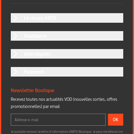
Le réseau ARTE
Assistance
Infos légales
Paiement
Newsletter Boutique
Recevez toutes nos actualités VOD (nouvelles sorties, offres
promotionnelles) par email
OK
Je souhaite recevoir la lettre d’information d'ARTE Boutique. Je peux me désinscrire