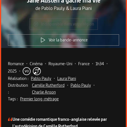
Jane Austen a gâché ma vie
de
Pablo Pauly
&
Laura Piani
Indisponible dans votre région
Voir la bande-annonce
Metadata du programme
Romance
•
Cinéma
•
Royaume-Uni
•
France
•
1h34
•
2025
•
VO
Réalisation :
Pablo Pauly
•
Laura Piani
Distribution
Camille Rutherford
•
Pablo Pauly
•
:
Charlie Anson
Tags :
Premier long-métrage
Description du programme
Une comédie romantique franco-anglaise relevée par
l'autodérision de Camille Rutherford.