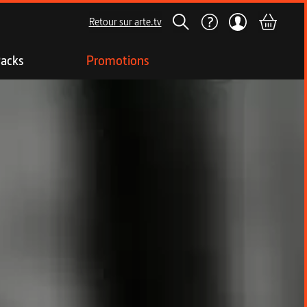
Retour sur arte.tv
acks
Promotions