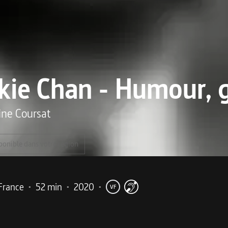
kie Chan - Humour, g
ine Coursat
ponible dans votre région
France
•
52 min
•
2020
•
VF
me