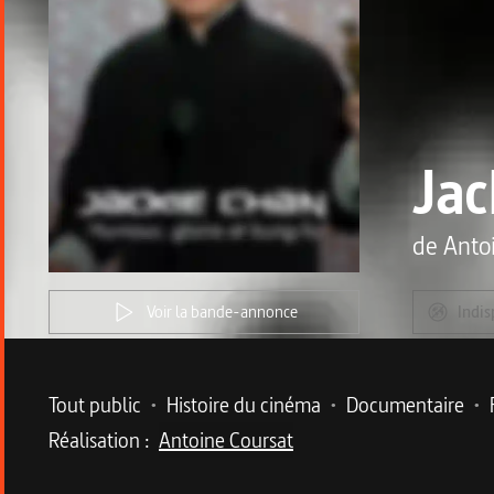
Jac
de
Anto
Voir la bande-annonce
Indis
Metadata du programme
Tout public
•
Histoire du cinéma
•
Documentaire
•
Réalisation :
Antoine Coursat
Description du program