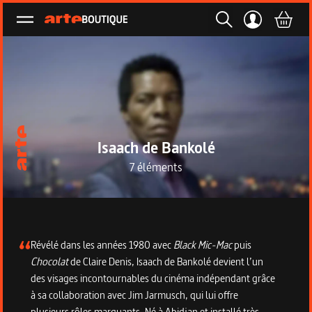
Ouvrir le menu
Isaach de Bankolé
7 éléments
Description de la collection
Révélé dans les années 1980 avec
Black Mic-Mac
puis
Chocolat
de Claire Denis, Isaach de Bankolé devient l’un
des visages incontournables du cinéma indépendant grâce
à sa collaboration avec Jim Jarmusch, qui lui offre
plusieurs rôles marquants. Né à Abidjan et installé très