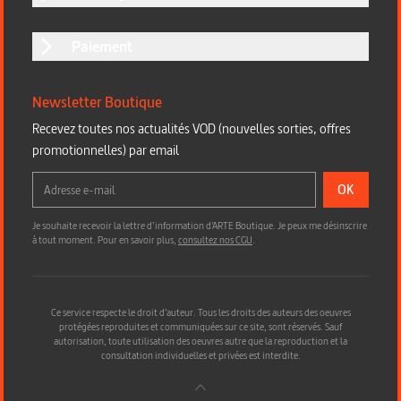
Paiement
Newsletter Boutique
Recevez toutes nos actualités VOD (nouvelles sorties, offres
promotionnelles) par email
OK
Je souhaite recevoir la lettre d’information d'ARTE Boutique. Je peux me désinscrire
à tout moment. Pour en savoir plus,
consultez nos CGU
.
Ce service respecte le droit d’auteur. Tous les droits des auteurs des oeuvres
protégées reproduites et communiquées sur ce site, sont réservés. Sauf
autorisation, toute utilisation des oeuvres autre que la reproduction et la
consultation individuelles et privées est interdite.