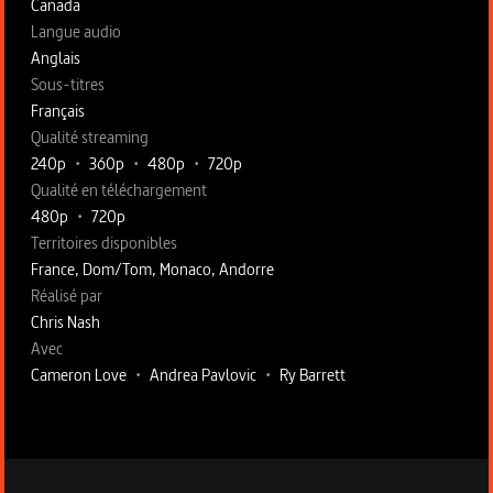
Canada
Langue audio
Anglais
Sous-titres
Français
Qualité streaming
240p
•
360p
•
480p
•
720p
Qualité en téléchargement
480p
•
720p
Territoires disponibles
France, Dom/Tom, Monaco, Andorre
Fiche technique section droite
Réalisé par
Chris Nash
Avec
Cameron Love
•
Andrea Pavlovic
•
Ry Barrett