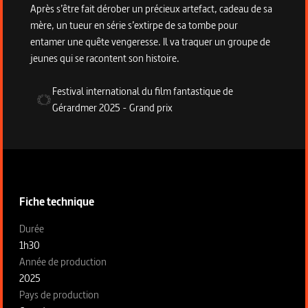
Après s’être fait dérober un précieux artefact, cadeau de sa
mère, un tueur en série s’extirpe de sa tombe pour
entamer une quête vengeresse. Il va traquer un groupe de
jeunes qui se racontent son histoire.
Festival international du film fantastique de
Gérardmer
2025
-
Grand prix
Informations techniques du programme
Fiche technique
Fiche technique section gauche
Durée
1h30
Année de production
2025
Pays de production