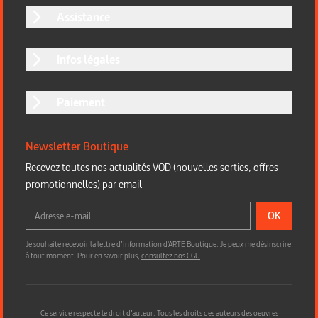
Assistance
Infos légales
Paiement
Newsletter Boutique
Recevez toutes nos actualités VOD (nouvelles sorties, offres
promotionnelles) par email
OK
Je souhaite recevoir la lettre d’information d'ARTE Boutique. Je peux me désinscrire
à tout moment. Pour en savoir plus,
consultez nos CGU
.
Ce service respecte le droit d’auteur. Tous les droits des auteurs des oeuvres