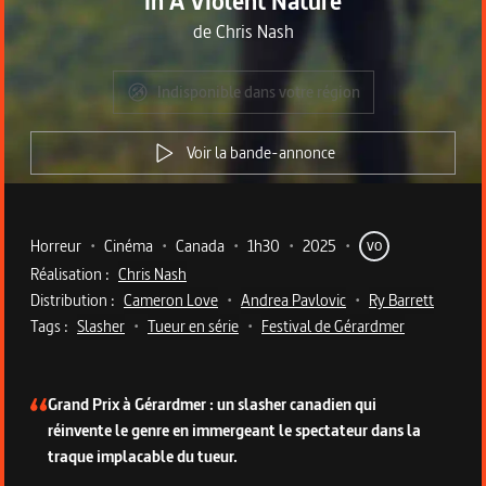
In A Violent Nature
de
Chris Nash
Indisponible dans votre région
Voir la bande-annonce
Metadata du programme
Horreur
•
Cinéma
•
Canada
•
1h30
•
2025
•
VO
Réalisation :
Chris Nash
Distribution :
Cameron Love
•
Andrea Pavlovic
•
Ry Barrett
Tags :
Slasher
•
Tueur en série
•
Festival de Gérardmer
Description du programme
Grand Prix à Gérardmer : un slasher canadien qui
réinvente le genre en immergeant le spectateur dans la
traque implacable du tueur.